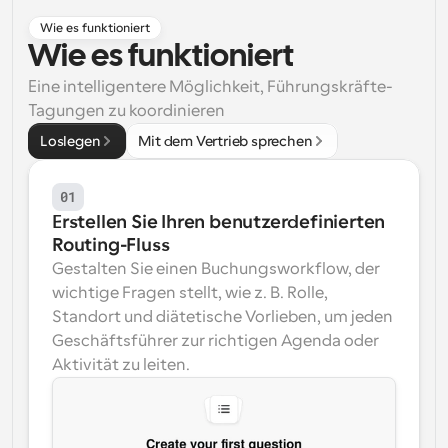
Wie es funktioniert
Arbeitsabläufe
Wie es funktioniert
Automatisieren Sie die Planung und Erinnerungen
Eine intelligentere Möglichkeit, Führungskräfte-
Blog
Tagungen zu koordinieren
Bleiben Sie auf dem Laufenden über die neuesten 
Nachrichten und Updates.
Loslegen
Mit dem Vertrieb sprechen
Supercharged Planung mit KI-gestützten Anrufen
Sofortige Besprechungen
01
Treffen Sie sich in wenigen Minuten mit Kunden
Erstellen Sie Ihren benutzerdefinierten 
Routing-Fluss
Dynamische Gruppenlinks
Gestalten Sie einen Buchungsworkflow, der 
Nahtlos Meetings mit mehreren Personen buchen
wichtige Fragen stellt, wie z. B. Rolle, 
Webhooks
Standort und diätetische Vorlieben, um jeden 
Erhalten Sie eine Benachrichtigung, wenn etwas 
Geschäftsführer zur richtigen Agenda oder 
passiert
Aktivität zu leiten.