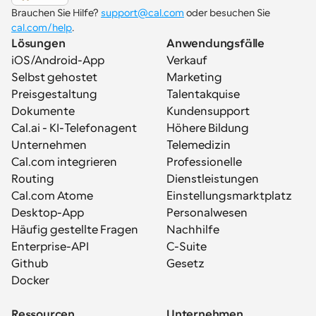
Brauchen Sie Hilfe? 
support@cal.com
 oder besuchen Sie 
cal.com/help
.
Lösungen
Anwendungsfälle
iOS/Android-App
Verkauf
Selbst gehostet
Marketing
Preisgestaltung
Talentakquise
Dokumente
Kundensupport
Cal.ai - KI-Telefonagent
Höhere Bildung
Unternehmen
Telemedizin
Cal.com integrieren
Professionelle 
Routing
Dienstleistungen
Cal.com Atome
Einstellungsmarktplatz
Desktop-App
Personalwesen
Häufig gestellte Fragen
Nachhilfe
Enterprise-API
C-Suite
Github
Gesetz
Docker
Ressourcen
Unternehmen