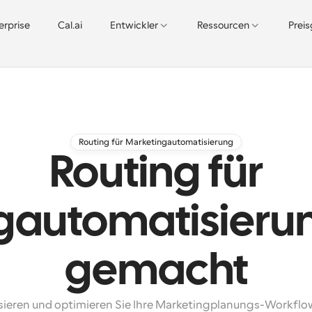
erprise
Cal.ai
Entwickler
Ressourcen
Prei
Routing für Marketingautomatisierung
Routing für
gautomatisierun
gemacht
ieren und optimieren Sie Ihre Marketingplanungs-Workflow