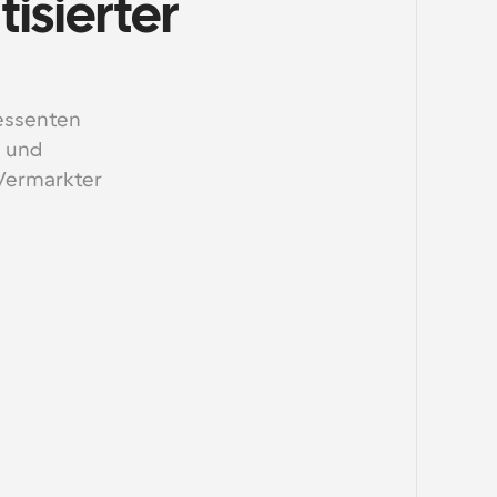
sierter 
ssenten 
 und 
Vermarkter 