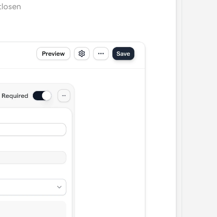
losen 