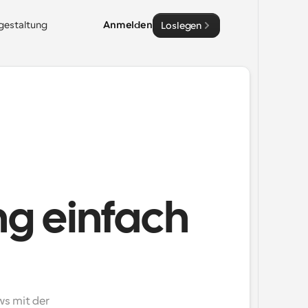
sgestaltung
Anmelden
Loslegen
g einfach
s mit der 