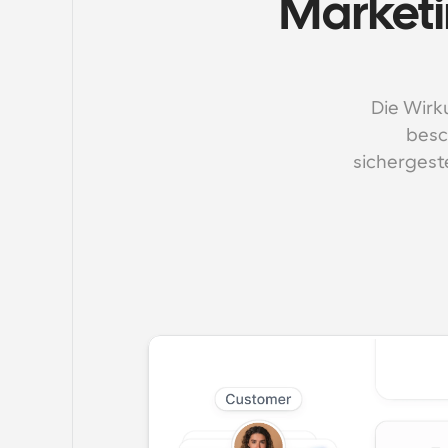
Marketi
Die Wirk
besc
sichergeste