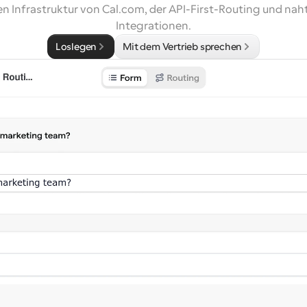
n Infrastruktur von Cal.com, der API-First-Routing und naht
Integrationen.
Loslegen
Mit dem Vertrieb sprechen