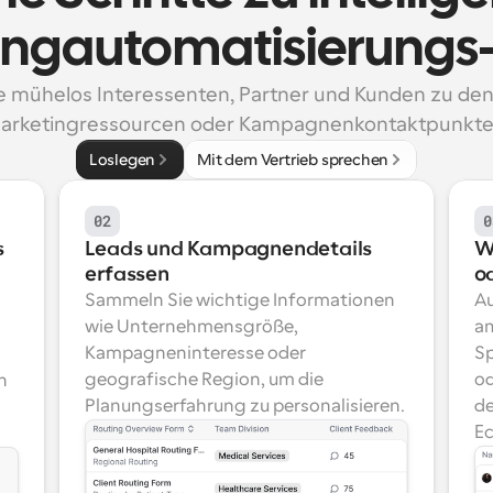
ngautomatisierungs
e mühelos Interessenten, Partner und Kunden zu den 
arketingressourcen oder Kampagnenkontaktpunkte
Loslegen
Mit dem Vertrieb sprechen
02
0
s
Leads und Kampagnendetails 
W
erfassen
o
Sammeln Sie wichtige Informationen 
Au
wie Unternehmensgröße, 
am
Kampagneninteresse oder 
Sp
geografische Region, um die 
od
 
Planungserfahrung zu personalisieren.
de
Ec