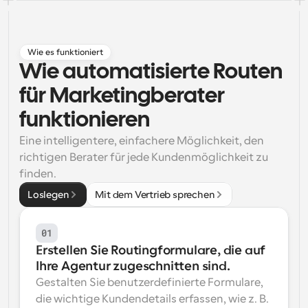
Arbeitsabläufe
Automatisieren Sie die Planung und Erinnerungen
Wie es funktioniert
Blog
Wie automatisierte Routen 
Bleiben Sie auf dem Laufenden über die neuesten 
Nachrichten und Updates.
für Marketingberater 
Supercharged Planung mit KI-gestützten Anrufen
funktionieren
Sofortige Besprechungen
Treffen Sie sich in wenigen Minuten mit Kunden
Eine intelligentere, einfachere Möglichkeit, den 
richtigen Berater für jede Kundenmöglichkeit zu 
Dynamische Gruppenlinks
finden.
Nahtlos Meetings mit mehreren Personen buchen
Loslegen
Mit dem Vertrieb sprechen
Webhooks
Erhalten Sie eine Benachrichtigung, wenn etwas 
01
passiert
Erstellen Sie Routingformulare, die auf 
Ihre Agentur zugeschnitten sind.
Gestalten Sie benutzerdefinierte Formulare, 
die wichtige Kundendetails erfassen, wie z. B. 