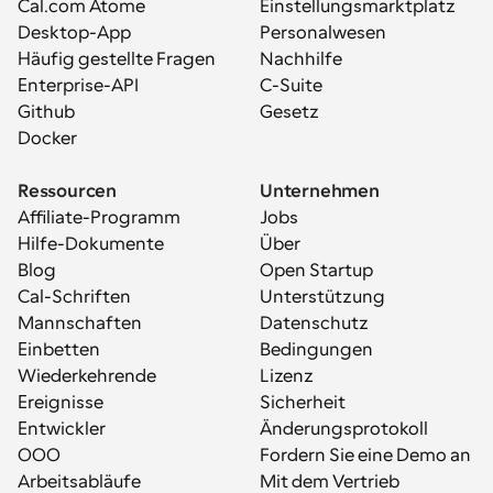
Cal.com Atome
Einstellungsmarktplatz
Desktop-App
Personalwesen
Häufig gestellte Fragen
Nachhilfe
Enterprise-API
C-Suite
Github
Gesetz
Docker
Ressourcen
Unternehmen
Affiliate-Programm
Jobs
Hilfe-Dokumente
Über
Blog
Open Startup
Cal-Schriften
Unterstützung
Mannschaften
Datenschutz
Einbetten
Bedingungen
Wiederkehrende 
Lizenz
Ereignisse
Sicherheit
Entwickler
Änderungsprotokoll
OOO
Fordern Sie eine Demo an
Arbeitsabläufe
Mit dem Vertrieb 