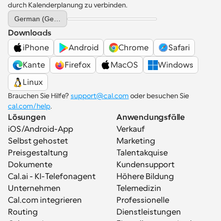
durch Kalenderplanung zu verbinden.
Select Language
German (Germany)
Downloads
iPhone
Android
Chrome
Safari
Kante
Firefox
MacOS
Windows
Linux
Brauchen Sie Hilfe? 
support@cal.com
 oder besuchen Sie 
cal.com/help
.
Lösungen
Anwendungsfälle
iOS/Android-App
Verkauf
Selbst gehostet
Marketing
Preisgestaltung
Talentakquise
Dokumente
Kundensupport
Cal.ai - KI-Telefonagent
Höhere Bildung
Unternehmen
Telemedizin
Cal.com integrieren
Professionelle 
Routing
Dienstleistungen