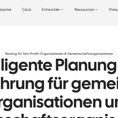
erprise
Cal.ai
Entwickler
Ressourcen
Prei
Routing für Non-Profit-Organisationen & Gemeinschaftsorganisationen
lligente Planun
hrung für geme
rganisationen u