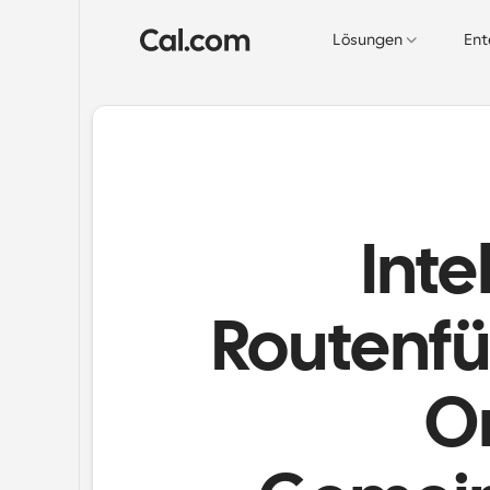
Lösungen
Ent
Inte
Routenfü
O