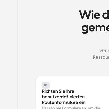
Wie d
geme
Vere
Ressou
01
Richten Sie Ihre 
benutzerdefinierten 
Routenformulare ein
Passen Sie Formulare an, um die 