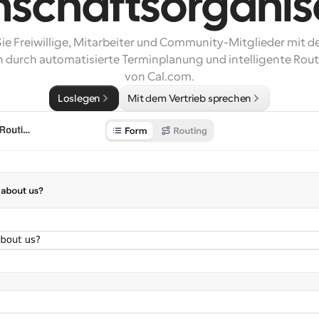
schaftsorganis
ie Freiwillige, Mitarbeiter und Community-Mitglieder mit de
 durch automatisierte Terminplanung und intelligente Rou
von Cal.com.
Loslegen
Mit dem Vertrieb sprechen