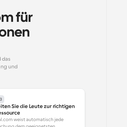
m für 
onen 
das 
ng und 
3
iten Sie die Leute zur richtigen 
essource
l.com weist automatisch jede 
chung dem geeignetsten 