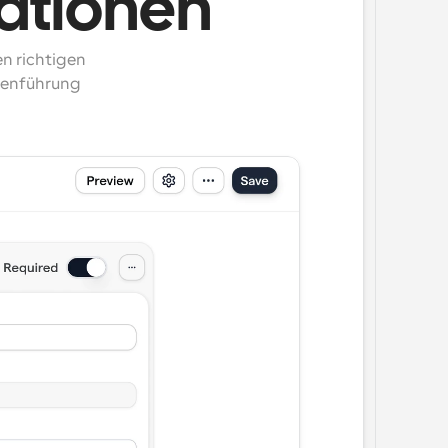
ationen
n richtigen 
tenführung 