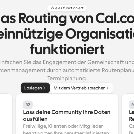
Wie es funktioniert
as Routing von Cal.co
innützige Organisati
funktioniert
infachen Sie das Engagement der Gemeinschaft und 
rcenmanagement durch automatisierte Routenplanu
Terminplanung.
Loslegen
Mit dem Vertrieb sprechen
02
0
Lass deine Community ihre Daten 
Le
ausfüllen
R
Freiwillige, Klienten oder Mitglieder 
Ca
beantworten Ihre benutzerdefinierten 
Bu