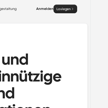
sgestaltung
Anmelden
Loslegen
g und
innützige
nd