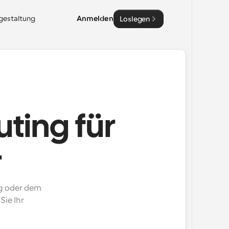
sgestaltung
Anmelden
Loslegen
uting für
r
g oder dem 
ie Ihr 