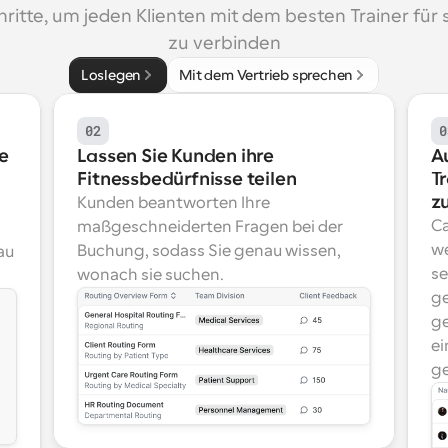
hritte, um jeden Klienten mit dem besten Trainer für s
zu verbinden
Loslegen
Mit dem Vertrieb sprechen
02
0
e
Lassen Sie Kunden ihre 
A
Fitnessbedürfnisse teilen
T
z
Kunden beantworten Ihre 
Ca
maßgeschneiderten Fragen bei der 
we
Buchung, sodass Sie genau wissen, 
u 
se
wonach sie suchen.
ge
ge
ei
ge