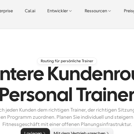
erprise
Cal.ai
Entwickler
Ressourcen
Prei
Routing für persönliche Trainer
entere Kundenro
Personal Traine
h jeden Kunden dem richtigen Trainer, der richtigen Sitzun
gen Programm zuordnen. Planen Sie individuell und steigern S
Fitnessgeschäft mit einer offenen Planungsinfrastruktur.
Loslegen
Mit dem Vertrieb sprechen