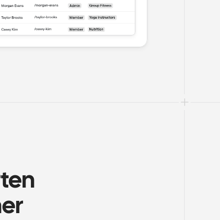
ten 
ner