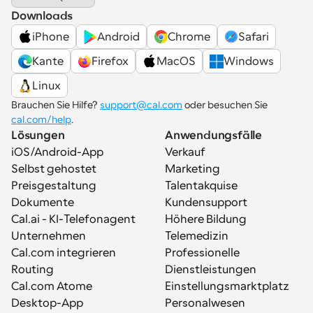
Downloads
iPhone
Android
Chrome
Safari
Kante
Firefox
MacOS
Windows
Linux
Brauchen Sie Hilfe? 
support@cal.com
 oder besuchen Sie 
cal.com/help
.
Lösungen
Anwendungsfälle
iOS/Android-App
Verkauf
Selbst gehostet
Marketing
Preisgestaltung
Talentakquise
Dokumente
Kundensupport
Cal.ai - KI-Telefonagent
Höhere Bildung
Unternehmen
Telemedizin
Cal.com integrieren
Professionelle 
Routing
Dienstleistungen
Cal.com Atome
Einstellungsmarktplatz
Desktop-App
Personalwesen