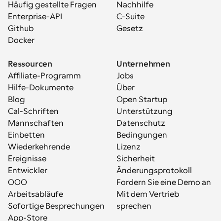
Häufig gestellte Fragen
Nachhilfe
Enterprise-API
C-Suite
Github
Gesetz
Docker
Ressourcen
Unternehmen
Affiliate-Programm
Jobs
Hilfe-Dokumente
Über
Blog
Open Startup
Cal-Schriften
Unterstützung
Mannschaften
Datenschutz
Einbetten
Bedingungen
Wiederkehrende 
Lizenz
Ereignisse
Sicherheit
Entwickler
Änderungsprotokoll
OOO
Fordern Sie eine Demo an
Arbeitsabläufe
Mit dem Vertrieb 
Sofortige Besprechungen
sprechen
App-Store