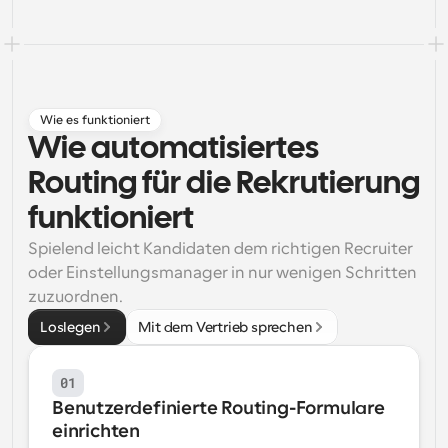
Arbeitsabläufe
Automatisieren Sie die Planung und Erinnerungen
Blog
Bleiben Sie auf dem Laufenden über die neuesten 
Wie es funktioniert
Nachrichten und Updates.
Wie automatisiertes 
Supercharged Planung mit KI-gestützten Anrufen
Sofortige Besprechungen
Routing für die Rekrutierung 
Treffen Sie sich in wenigen Minuten mit Kunden
funktioniert
Spielend leicht Kandidaten dem richtigen Recruiter 
Dynamische Gruppenlinks
Nahtlos Meetings mit mehreren Personen buchen
oder Einstellungsmanager in nur wenigen Schritten 
zuzuordnen.
Webhooks
Loslegen
Mit dem Vertrieb sprechen
Erhalten Sie eine Benachrichtigung, wenn etwas 
passiert
01
Benutzerdefinierte Routing-Formulare 
einrichten