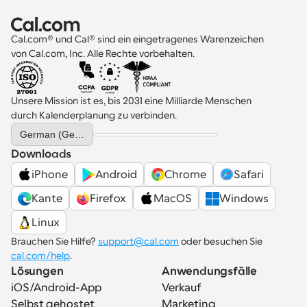
Cal.com® und Cal® sind ein eingetragenes Warenzeichen 
von Cal.com, Inc. Alle Rechte vorbehalten.
Unsere Mission ist es, bis 2031 eine Milliarde Menschen 
durch Kalenderplanung zu verbinden.
Select Language
German (Germany)
Downloads
iPhone
Android
Chrome
Safari
Kante
Firefox
MacOS
Windows
Linux
Brauchen Sie Hilfe? 
support@cal.com
 oder besuchen Sie 
cal.com/help
.
Lösungen
Anwendungsfälle
iOS/Android-App
Verkauf
Selbst gehostet
Marketing