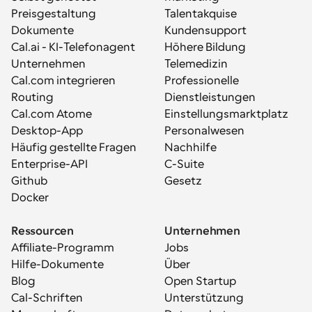
Preisgestaltung
Talentakquise
Dokumente
Kundensupport
Cal.ai - KI-Telefonagent
Höhere Bildung
Unternehmen
Telemedizin
Cal.com integrieren
Professionelle 
Routing
Dienstleistungen
Cal.com Atome
Einstellungsmarktplatz
Desktop-App
Personalwesen
Häufig gestellte Fragen
Nachhilfe
Enterprise-API
C-Suite
Github
Gesetz
Docker
Ressourcen
Unternehmen
Affiliate-Programm
Jobs
Hilfe-Dokumente
Über
Blog
Open Startup
Cal-Schriften
Unterstützung