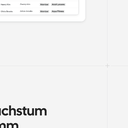
achstum 
amm