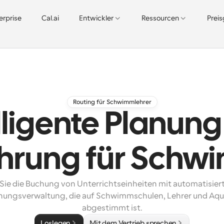
erprise
Cal.ai
Entwickler
Ressourcen
Prei
Routing für Schwimmlehrer
lligente Planun
hrung für Schw
Sie die Buchung von Unterrichtseinheiten mit automatisiert
nungsverwaltung, die auf Schwimmschulen, Lehrer und Aqu
abgestimmt ist.
Loslegen
Mit dem Vertrieb sprechen