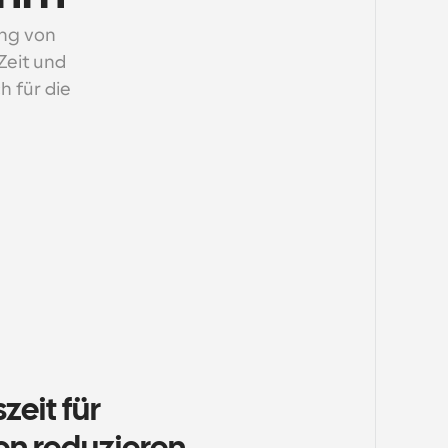
ng von 
eit und 
 für die 
eit für 