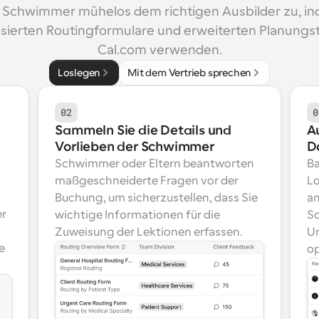
 Schwimmer mühelos dem richtigen Ausbilder zu, ind
sierten Routingformulare und erweiterten Planungst
Cal.com verwenden.
Loslegen
Mit dem Vertrieb sprechen
02
0
Sammeln Sie die Details und 
A
Vorlieben der Schwimmer
D
Schwimmer oder Eltern beantworten 
Ba
maßgeschneiderte Fragen vor der 
Lo
Buchung, um sicherzustellen, dass Sie 
am
r 
wichtige Informationen für die 
Sc
Zuweisung der Lektionen erfassen.
Un
 
op