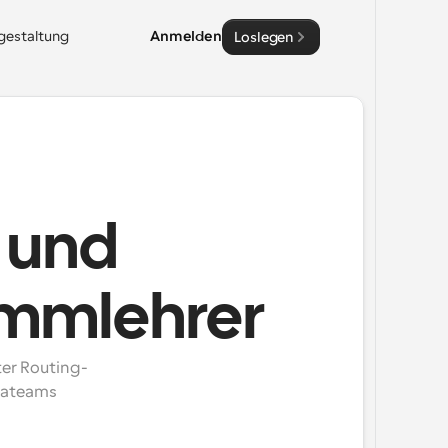
sgestaltung
Anmelden
Loslegen
g und
immlehrer
er Routing- 
ateams 