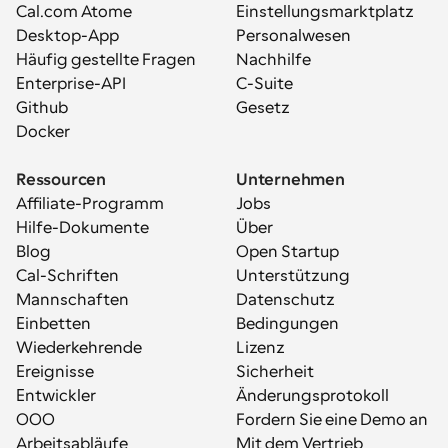
Cal.com Atome
Einstellungsmarktplatz
Desktop-App
Personalwesen
Häufig gestellte Fragen
Nachhilfe
Enterprise-API
C-Suite
Github
Gesetz
Docker
Ressourcen
Unternehmen
Affiliate-Programm
Jobs
Hilfe-Dokumente
Über
Blog
Open Startup
Cal-Schriften
Unterstützung
Mannschaften
Datenschutz
Einbetten
Bedingungen
Wiederkehrende 
Lizenz
Ereignisse
Sicherheit
Entwickler
Änderungsprotokoll
OOO
Fordern Sie eine Demo an
Arbeitsabläufe
Mit dem Vertrieb 