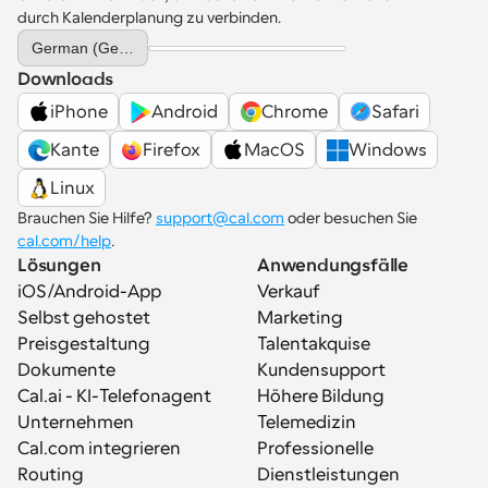
durch Kalenderplanung zu verbinden.
Select Language
German (Germany)
Downloads
iPhone
Android
Chrome
Safari
Kante
Firefox
MacOS
Windows
Linux
Brauchen Sie Hilfe? 
support@cal.com
 oder besuchen Sie 
cal.com/help
.
Lösungen
Anwendungsfälle
iOS/Android-App
Verkauf
Selbst gehostet
Marketing
Preisgestaltung
Talentakquise
Dokumente
Kundensupport
Cal.ai - KI-Telefonagent
Höhere Bildung
Unternehmen
Telemedizin
Cal.com integrieren
Professionelle 
Routing
Dienstleistungen