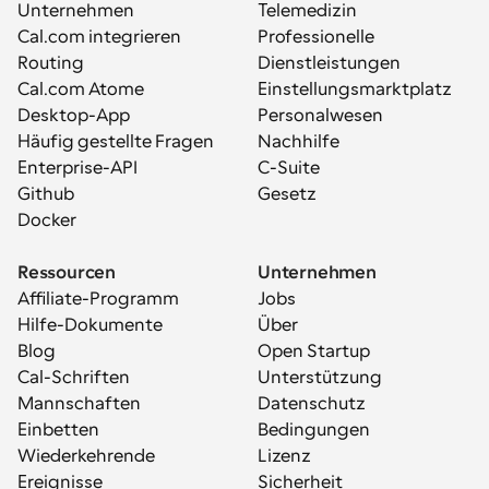
Unternehmen
Telemedizin
Cal.com integrieren
Professionelle 
Routing
Dienstleistungen
Cal.com Atome
Einstellungsmarktplatz
Desktop-App
Personalwesen
Häufig gestellte Fragen
Nachhilfe
Enterprise-API
C-Suite
Github
Gesetz
Docker
Ressourcen
Unternehmen
Affiliate-Programm
Jobs
Hilfe-Dokumente
Über
Blog
Open Startup
Cal-Schriften
Unterstützung
Mannschaften
Datenschutz
Einbetten
Bedingungen
Wiederkehrende 
Lizenz
Ereignisse
Sicherheit