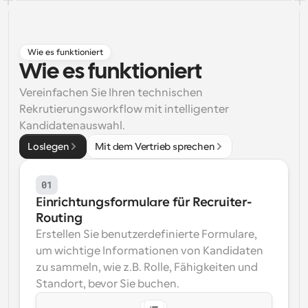
Arbeitsabläufe
Automatisieren Sie die Planung und Erinnerungen
Wie es funktioniert
Blog
Wie es funktioniert
Bleiben Sie auf dem Laufenden über die neuesten 
Nachrichten und Updates.
Vereinfachen Sie Ihren technischen 
Supercharged Planung mit KI-gestützten Anrufen
Rekrutierungsworkflow mit intelligenter 
Sofortige Besprechungen
Kandidatenauswahl.
Treffen Sie sich in wenigen Minuten mit Kunden
Loslegen
Mit dem Vertrieb sprechen
Dynamische Gruppenlinks
01
Nahtlos Meetings mit mehreren Personen buchen
Einrichtungsformulare für Recruiter-
Webhooks
Routing
Erhalten Sie eine Benachrichtigung, wenn etwas 
Erstellen Sie benutzerdefinierte Formulare, 
passiert
um wichtige Informationen von Kandidaten 
zu sammeln, wie z.B. Rolle, Fähigkeiten und 
Standort, bevor Sie buchen.