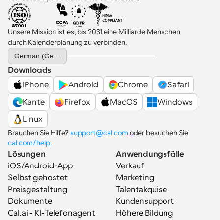
Unsere Mission ist es, bis 2031 eine Milliarde Menschen 
durch Kalenderplanung zu verbinden.
Select Language
German (Germany)
Downloads
iPhone
Android
Chrome
Safari
Kante
Firefox
MacOS
Windows
Linux
Brauchen Sie Hilfe? 
support@cal.com
 oder besuchen Sie 
cal.com/help
.
Lösungen
Anwendungsfälle
iOS/Android-App
Verkauf
Selbst gehostet
Marketing
Preisgestaltung
Talentakquise
Dokumente
Kundensupport
Cal.ai - KI-Telefonagent
Höhere Bildung