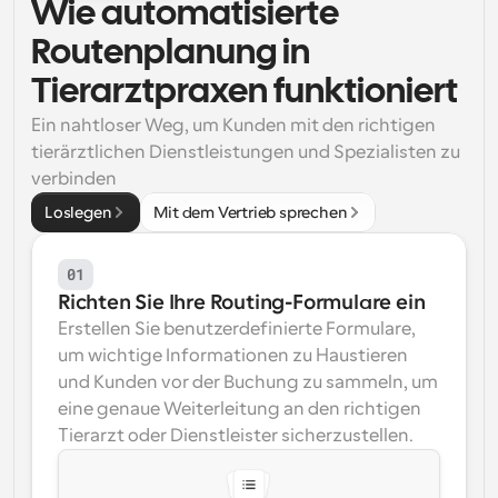
Wie automatisierte 
Arbeitsabläufe
Routenplanung in 
Automatisieren Sie die Planung und Erinnerungen
Tierarztpraxen funktioniert
Blog
Ein nahtloser Weg, um Kunden mit den richtigen 
Bleiben Sie auf dem Laufenden über die neuesten 
Nachrichten und Updates.
tierärztlichen Dienstleistungen und Spezialisten zu 
Supercharged Planung mit KI-gestützten Anrufen
verbinden
Sofortige Besprechungen
Loslegen
Mit dem Vertrieb sprechen
Treffen Sie sich in wenigen Minuten mit Kunden
01
Dynamische Gruppenlinks
Nahtlos Meetings mit mehreren Personen buchen
Richten Sie Ihre Routing-Formulare ein
Erstellen Sie benutzerdefinierte Formulare, 
Webhooks
um wichtige Informationen zu Haustieren 
Erhalten Sie eine Benachrichtigung, wenn etwas 
und Kunden vor der Buchung zu sammeln, um 
passiert
eine genaue Weiterleitung an den richtigen 
Tierarzt oder Dienstleister sicherzustellen.