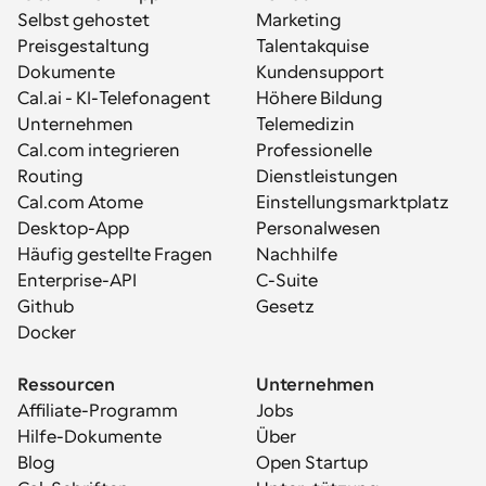
Selbst gehostet
Marketing
Preisgestaltung
Talentakquise
Dokumente
Kundensupport
Cal.ai - KI-Telefonagent
Höhere Bildung
Unternehmen
Telemedizin
Cal.com integrieren
Professionelle 
Routing
Dienstleistungen
Cal.com Atome
Einstellungsmarktplatz
Desktop-App
Personalwesen
Häufig gestellte Fragen
Nachhilfe
Enterprise-API
C-Suite
Github
Gesetz
Docker
Ressourcen
Unternehmen
Affiliate-Programm
Jobs
Hilfe-Dokumente
Über
Blog
Open Startup