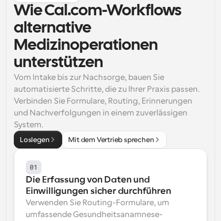
Wie Cal.com-Workflows 
Arbeitsabläufe
alternative 
Automatisieren Sie die Planung und Erinnerungen
Medizinoperationen 
Blog
Bleiben Sie auf dem Laufenden über die neuesten 
unterstützen
Nachrichten und Updates.
Supercharged Planung mit KI-gestützten Anrufen
Vom Intake bis zur Nachsorge, bauen Sie 
Sofortige Besprechungen
automatisierte Schritte, die zu Ihrer Praxis passen. 
Treffen Sie sich in wenigen Minuten mit Kunden
Verbinden Sie Formulare, Routing, Erinnerungen 
und Nachverfolgungen in einem zuverlässigen 
Dynamische Gruppenlinks
System.
Nahtlos Meetings mit mehreren Personen buchen
Loslegen
Mit dem Vertrieb sprechen
Webhooks
Erhalten Sie eine Benachrichtigung, wenn etwas 
01
passiert
Die Erfassung von Daten und 
Einwilligungen sicher durchführen
Verwenden Sie Routing-Formulare, um 
umfassende Gesundheitsanamnese-