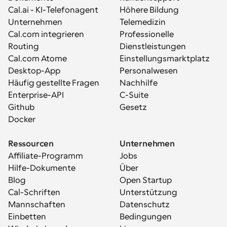
Cal.ai - KI-Telefonagent
Höhere Bildung
Unternehmen
Telemedizin
Cal.com integrieren
Professionelle 
Routing
Dienstleistungen
Cal.com Atome
Einstellungsmarktplatz
Desktop-App
Personalwesen
Häufig gestellte Fragen
Nachhilfe
Enterprise-API
C-Suite
Github
Gesetz
Docker
Ressourcen
Unternehmen
Affiliate-Programm
Jobs
Hilfe-Dokumente
Über
Blog
Open Startup
Cal-Schriften
Unterstützung
Mannschaften
Datenschutz
Einbetten
Bedingungen