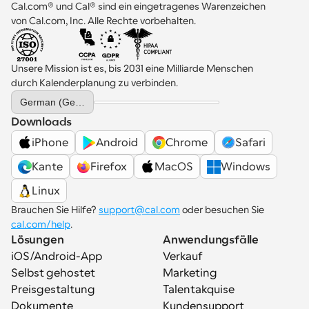
Cal.com® und Cal® sind ein eingetragenes Warenzeichen 
von Cal.com, Inc. Alle Rechte vorbehalten.
Unsere Mission ist es, bis 2031 eine Milliarde Menschen 
durch Kalenderplanung zu verbinden.
Select Language
German (Germany)
Downloads
iPhone
Android
Chrome
Safari
Kante
Firefox
MacOS
Windows
Linux
Brauchen Sie Hilfe? 
support@cal.com
 oder besuchen Sie 
cal.com/help
.
Lösungen
Anwendungsfälle
iOS/Android-App
Verkauf
Selbst gehostet
Marketing
Preisgestaltung
Talentakquise
Dokumente
Kundensupport