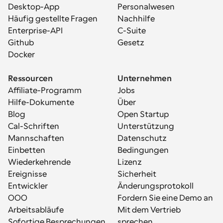
Desktop-App
Personalwesen
Häufig gestellte Fragen
Nachhilfe
Enterprise-API
C-Suite
Github
Gesetz
Docker
Ressourcen
Unternehmen
Affiliate-Programm
Jobs
Hilfe-Dokumente
Über
Blog
Open Startup
Cal-Schriften
Unterstützung
Mannschaften
Datenschutz
Einbetten
Bedingungen
Wiederkehrende 
Lizenz
Ereignisse
Sicherheit
Entwickler
Änderungsprotokoll
OOO
Fordern Sie eine Demo an
Arbeitsabläufe
Mit dem Vertrieb 
Sofortige Besprechungen
sprechen