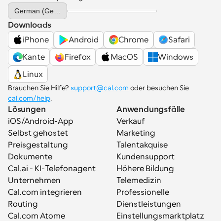
Select Language
German (Germany)
Downloads
iPhone
Android
Chrome
Safari
Kante
Firefox
MacOS
Windows
Linux
Brauchen Sie Hilfe? 
support@cal.com
 oder besuchen Sie 
cal.com/help
.
Lösungen
Anwendungsfälle
iOS/Android-App
Verkauf
Selbst gehostet
Marketing
Preisgestaltung
Talentakquise
Dokumente
Kundensupport
Cal.ai - KI-Telefonagent
Höhere Bildung
Unternehmen
Telemedizin
Cal.com integrieren
Professionelle 
Routing
Dienstleistungen
Cal.com Atome
Einstellungsmarktplatz