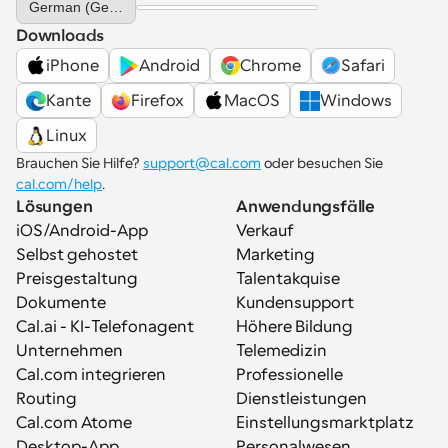
German (Germany)
Downloads
iPhone
Android
Chrome
Safari
Kante
Firefox
MacOS
Windows
Linux
Brauchen Sie Hilfe? 
support@cal.com
 oder besuchen Sie 
cal.com/help
.
Lösungen
Anwendungsfälle
iOS/Android-App
Verkauf
Selbst gehostet
Marketing
Preisgestaltung
Talentakquise
Dokumente
Kundensupport
Cal.ai - KI-Telefonagent
Höhere Bildung
Unternehmen
Telemedizin
Cal.com integrieren
Professionelle 
Routing
Dienstleistungen
Cal.com Atome
Einstellungsmarktplatz
Desktop-App
Personalwesen