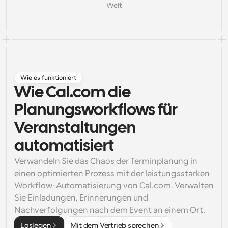
Welt
Arbeitsabläufe
Automatisieren Sie die Planung und Erinnerungen
Blog
Bleiben Sie auf dem Laufenden über die neuesten 
Nachrichten und Updates.
Wie es funktioniert
Supercharged Planung mit KI-gestützten Anrufen
Wie Cal.com die 
Sofortige Besprechungen
Treffen Sie sich in wenigen Minuten mit Kunden
Planungsworkflows für 
Veranstaltungen 
Dynamische Gruppenlinks
Nahtlos Meetings mit mehreren Personen buchen
automatisiert
Webhooks
Verwandeln Sie das Chaos der Terminplanung in 
Erhalten Sie eine Benachrichtigung, wenn etwas 
einen optimierten Prozess mit der leistungsstarken 
passiert
Workflow-Automatisierung von Cal.com. Verwalten 
Sie Einladungen, Erinnerungen und 
Nachverfolgungen nach dem Event an einem Ort.
Loslegen
Mit dem Vertrieb sprechen