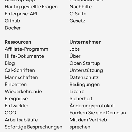
Häufig gestellte Fragen
Nachhilfe
Enterprise-API
C-Suite
Github
Gesetz
Docker
Ressourcen
Unternehmen
Affiliate-Programm
Jobs
Hilfe-Dokumente
Über
Blog
Open Startup
Cal-Schriften
Unterstützung
Mannschaften
Datenschutz
Einbetten
Bedingungen
Wiederkehrende 
Lizenz
Ereignisse
Sicherheit
Entwickler
Änderungsprotokoll
OOO
Fordern Sie eine Demo an
Arbeitsabläufe
Mit dem Vertrieb 
Sofortige Besprechungen
sprechen