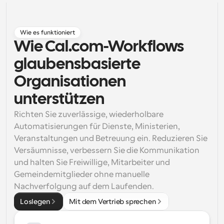
Arbeitsabläufe
Automatisieren Sie die Planung und Erinnerungen
Wie es funktioniert
Wie Cal.com-Workflows 
Blog
Bleiben Sie auf dem Laufenden über die neuesten 
glaubensbasierte 
Nachrichten und Updates.
Supercharged Planung mit KI-gestützten Anrufen
Organisationen 
Sofortige Besprechungen
unterstützen
Treffen Sie sich in wenigen Minuten mit Kunden
Richten Sie zuverlässige, wiederholbare 
Dynamische Gruppenlinks
Automatisierungen für Dienste, Ministerien, 
Nahtlos Meetings mit mehreren Personen buchen
Veranstaltungen und Betreuung ein. Reduzieren Sie 
Versäumnisse, verbessern Sie die Kommunikation 
Webhooks
und halten Sie Freiwillige, Mitarbeiter und 
Erhalten Sie eine Benachrichtigung, wenn etwas 
Gemeindemitglieder ohne manuelle 
passiert
Nachverfolgung auf dem Laufenden.
Loslegen
Mit dem Vertrieb sprechen