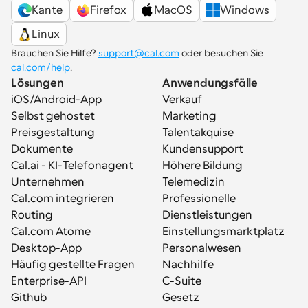
Kante
Firefox
MacOS
Windows
Linux
Brauchen Sie Hilfe? 
support@cal.com
 oder besuchen Sie 
cal.com/help
.
Lösungen
Anwendungsfälle
iOS/Android-App
Verkauf
Selbst gehostet
Marketing
Preisgestaltung
Talentakquise
Dokumente
Kundensupport
Cal.ai - KI-Telefonagent
Höhere Bildung
Unternehmen
Telemedizin
Cal.com integrieren
Professionelle 
Routing
Dienstleistungen
Cal.com Atome
Einstellungsmarktplatz
Desktop-App
Personalwesen
Häufig gestellte Fragen
Nachhilfe
Enterprise-API
C-Suite
Github
Gesetz