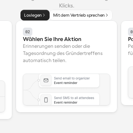
Klicks.
Loslegen
Mit dem Vertrieb sprechen
02
0
Wählen Sie Ihre Aktion
P
Erinnerungen senden oder die 
Pe
Tagesordnung des Gründertreffens 
fü
automatisch teilen.