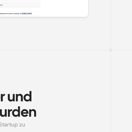
r und 
wurden
tartup zu 