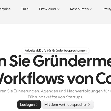
erprise
Cal.ai
Entwickler
Ressourcen
Prei
Arbeitsabläufe für Gründerbesprechungen
n Sie Gründerme
orkflows von C
ren Sie Erinnerungen, Agenden und Nachverfolgungen für 
Führungskräfte von Startups.
Loslegen
Mit dem Vertrieb sprechen