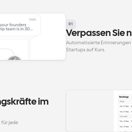
01
Verpassen Sie ni
Automatisierte Erinnerungen 
Startups auf Kurs.
ngskräfte im 
für jede 