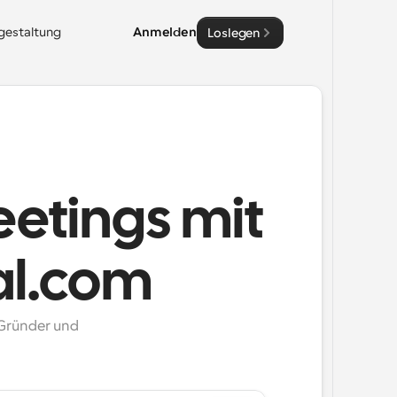
sgestaltung
Anmelden
Loslegen
etings mit
al.com
Gründer und 