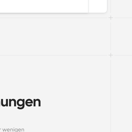
hungen 
r wenigen 