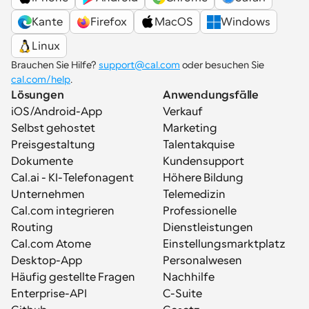
Kante
Firefox
MacOS
Windows
Linux
Brauchen Sie Hilfe? 
support@cal.com
 oder besuchen Sie 
cal.com/help
.
Lösungen
Anwendungsfälle
iOS/Android-App
Verkauf
Selbst gehostet
Marketing
Preisgestaltung
Talentakquise
Dokumente
Kundensupport
Cal.ai - KI-Telefonagent
Höhere Bildung
Unternehmen
Telemedizin
Cal.com integrieren
Professionelle 
Routing
Dienstleistungen
Cal.com Atome
Einstellungsmarktplatz
Desktop-App
Personalwesen
Häufig gestellte Fragen
Nachhilfe
Enterprise-API
C-Suite