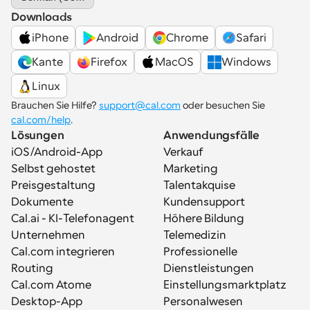
Downloads
iPhone
Android
Chrome
Safari
Kante
Firefox
MacOS
Windows
Linux
Brauchen Sie Hilfe? 
support@cal.com
 oder besuchen Sie 
cal.com/help
.
Lösungen
Anwendungsfälle
iOS/Android-App
Verkauf
Selbst gehostet
Marketing
Preisgestaltung
Talentakquise
Dokumente
Kundensupport
Cal.ai - KI-Telefonagent
Höhere Bildung
Unternehmen
Telemedizin
Cal.com integrieren
Professionelle 
Routing
Dienstleistungen
Cal.com Atome
Einstellungsmarktplatz
Desktop-App
Personalwesen