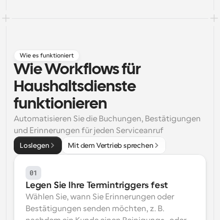
Arbeitsabläufe
Automatisieren Sie die Planung und Erinnerungen
Blog
Wie es funktioniert
Bleiben Sie auf dem Laufenden über die neuesten 
Nachrichten und Updates.
Wie Workflows für 
Supercharged Planung mit KI-gestützten Anrufen
Haushaltsdienste 
Sofortige Besprechungen
Treffen Sie sich in wenigen Minuten mit Kunden
funktionieren
Automatisieren Sie die Buchungen, Bestätigungen 
Dynamische Gruppenlinks
und Erinnerungen für jeden Serviceanruf
Nahtlos Meetings mit mehreren Personen buchen
Loslegen
Mit dem Vertrieb sprechen
Webhooks
Erhalten Sie eine Benachrichtigung, wenn etwas 
passiert
01
Legen Sie Ihre Termintriggers fest
Wählen Sie, wann Sie Erinnerungen oder 
Bestätigungen senden möchten, z. B. 