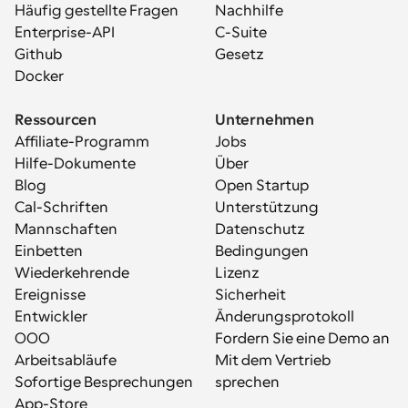
Häufig gestellte Fragen
Nachhilfe
Enterprise-API
C-Suite
Github
Gesetz
Docker
Ressourcen
Unternehmen
Affiliate-Programm
Jobs
Hilfe-Dokumente
Über
Blog
Open Startup
Cal-Schriften
Unterstützung
Mannschaften
Datenschutz
Einbetten
Bedingungen
Wiederkehrende 
Lizenz
Ereignisse
Sicherheit
Entwickler
Änderungsprotokoll
OOO
Fordern Sie eine Demo an
Arbeitsabläufe
Mit dem Vertrieb 
Sofortige Besprechungen
sprechen
App-Store