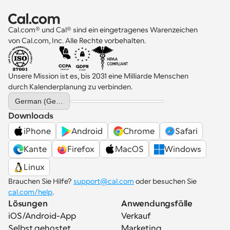
Cal.com® und Cal® sind ein eingetragenes Warenzeichen 
von Cal.com, Inc. Alle Rechte vorbehalten.
Unsere Mission ist es, bis 2031 eine Milliarde Menschen 
durch Kalenderplanung zu verbinden.
Select Language
German (Germany)
Downloads
iPhone
Android
Chrome
Safari
Kante
Firefox
MacOS
Windows
Linux
Brauchen Sie Hilfe? 
support@cal.com
 oder besuchen Sie 
cal.com/help
.
Lösungen
Anwendungsfälle
iOS/Android-App
Verkauf
Selbst gehostet
Marketing