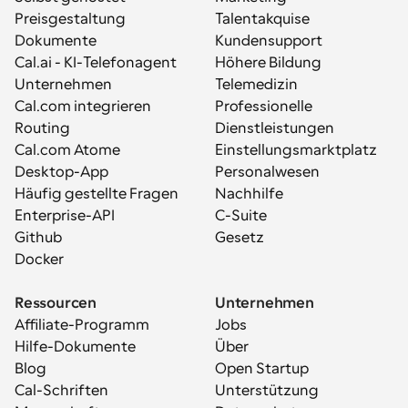
Preisgestaltung
Talentakquise
Dokumente
Kundensupport
Cal.ai - KI-Telefonagent
Höhere Bildung
Unternehmen
Telemedizin
Cal.com integrieren
Professionelle 
Routing
Dienstleistungen
Cal.com Atome
Einstellungsmarktplatz
Desktop-App
Personalwesen
Häufig gestellte Fragen
Nachhilfe
Enterprise-API
C-Suite
Github
Gesetz
Docker
Ressourcen
Unternehmen
Affiliate-Programm
Jobs
Hilfe-Dokumente
Über
Blog
Open Startup
Cal-Schriften
Unterstützung