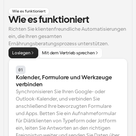
Arbeitsabläufe
Wie es funktioniert
Automatisieren Sie die Planung und Erinnerungen
Wie es funktioniert
Blog
Richten Sie klientenfreundliche Automatisierungen 
Bleiben Sie auf dem Laufenden über die neuesten 
ein, die Ihren gesamten 
Nachrichten und Updates.
Ernährungsberatungsprozess unterstützen.
Supercharged Planung mit KI-gestützten Anrufen
Loslegen
Mit dem Vertrieb sprechen
Sofortige Besprechungen
Treffen Sie sich in wenigen Minuten mit Kunden
01
Dynamische Gruppenlinks
Kalender, Formulare und Werkzeuge 
Nahtlos Meetings mit mehreren Personen buchen
verbinden
Synchronisieren Sie Ihren Google- oder 
Webhooks
Outlook-Kalender, und verbinden Sie 
Erhalten Sie eine Benachrichtigung, wenn etwas 
anschließend Ihre bevorzugten Formulare 
passiert
und Apps. Betten Sie ein Aufnahmeformular 
für Diätklienten von Typeform oder Jotform 
ein, leiten Sie Antworten an den richtigen 
Ereignistyp weiter und senden Sie Daten über 