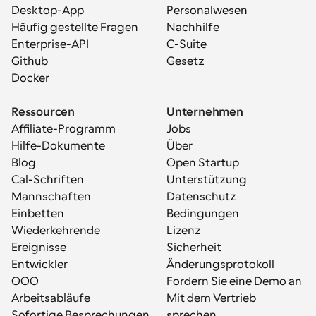
Desktop-App
Personalwesen
Häufig gestellte Fragen
Nachhilfe
Enterprise-API
C-Suite
Github
Gesetz
Docker
Ressourcen
Unternehmen
Affiliate-Programm
Jobs
Hilfe-Dokumente
Über
Blog
Open Startup
Cal-Schriften
Unterstützung
Mannschaften
Datenschutz
Einbetten
Bedingungen
Wiederkehrende 
Lizenz
Ereignisse
Sicherheit
Entwickler
Änderungsprotokoll
OOO
Fordern Sie eine Demo an
Arbeitsabläufe
Mit dem Vertrieb 
Sofortige Besprechungen
sprechen