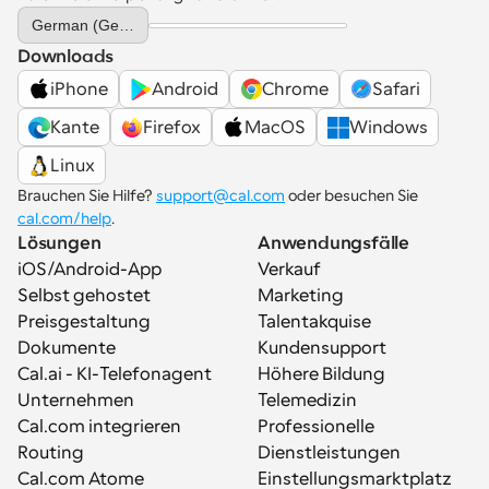
Select Language
German (Germany)
Downloads
iPhone
Android
Chrome
Safari
Kante
Firefox
MacOS
Windows
Linux
Brauchen Sie Hilfe? 
support@cal.com
 oder besuchen Sie 
cal.com/help
.
Lösungen
Anwendungsfälle
iOS/Android-App
Verkauf
Selbst gehostet
Marketing
Preisgestaltung
Talentakquise
Dokumente
Kundensupport
Cal.ai - KI-Telefonagent
Höhere Bildung
Unternehmen
Telemedizin
Cal.com integrieren
Professionelle 
Routing
Dienstleistungen
Cal.com Atome
Einstellungsmarktplatz