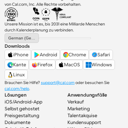
von Cal.com, Inc. Alle Rechte vorbehalten.
Unsere Mission ist es, bis 2031 eine Milliarde Menschen 
durch Kalenderplanung zu verbinden.
Select Language
German (Germany)
Downloads
iPhone
Android
Chrome
Safari
Kante
Firefox
MacOS
Windows
Linux
Brauchen Sie Hilfe? 
support@cal.com
 oder besuchen Sie 
cal.com/help
.
Lösungen
Anwendungsfälle
iOS/Android-App
Verkauf
Selbst gehostet
Marketing
Preisgestaltung
Talentakquise
Dokumente
Kundensupport