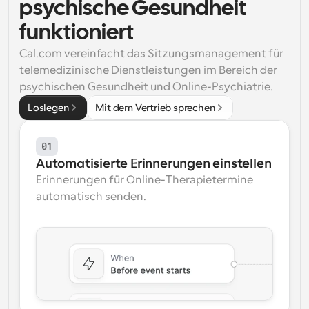
psychische Gesundheit 
Arbeitsabläufe
funktioniert
Automatisieren Sie die Planung und Erinnerungen
Cal.com vereinfacht das Sitzungsmanagement für 
Blog
telemedizinische Dienstleistungen im Bereich der 
Bleiben Sie auf dem Laufenden über die neuesten 
psychischen Gesundheit und Online-Psychiatrie.
Nachrichten und Updates.
Supercharged Planung mit KI-gestützten Anrufen
Loslegen
Mit dem Vertrieb sprechen
Sofortige Besprechungen
Treffen Sie sich in wenigen Minuten mit Kunden
01
Automatisierte Erinnerungen einstellen
Dynamische Gruppenlinks
Erinnerungen für Online-Therapietermine 
Nahtlos Meetings mit mehreren Personen buchen
automatisch senden.
Webhooks
Erhalten Sie eine Benachrichtigung, wenn etwas 
passiert