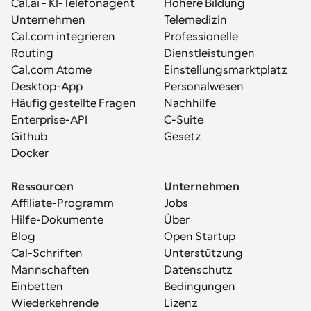
Cal.ai - KI-Telefonagent
Höhere Bildung
Unternehmen
Telemedizin
Cal.com integrieren
Professionelle 
Routing
Dienstleistungen
Cal.com Atome
Einstellungsmarktplatz
Desktop-App
Personalwesen
Häufig gestellte Fragen
Nachhilfe
Enterprise-API
C-Suite
Github
Gesetz
Docker
Ressourcen
Unternehmen
Affiliate-Programm
Jobs
Hilfe-Dokumente
Über
Blog
Open Startup
Cal-Schriften
Unterstützung
Mannschaften
Datenschutz
Einbetten
Bedingungen
Wiederkehrende 
Lizenz