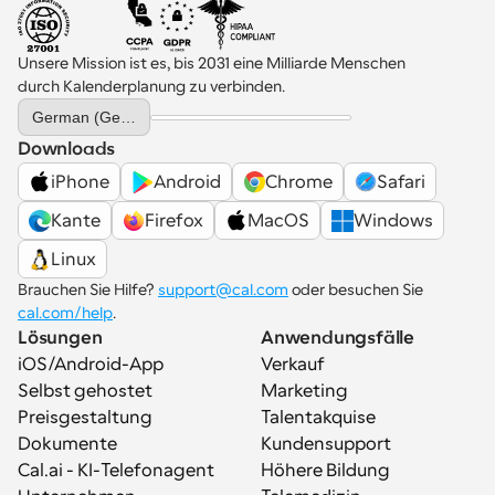
Unsere Mission ist es, bis 2031 eine Milliarde Menschen 
durch Kalenderplanung zu verbinden.
Select Language
German (Germany)
Downloads
iPhone
Android
Chrome
Safari
Kante
Firefox
MacOS
Windows
Linux
Brauchen Sie Hilfe? 
support@cal.com
 oder besuchen Sie 
cal.com/help
.
Lösungen
Anwendungsfälle
iOS/Android-App
Verkauf
Selbst gehostet
Marketing
Preisgestaltung
Talentakquise
Dokumente
Kundensupport
Cal.ai - KI-Telefonagent
Höhere Bildung