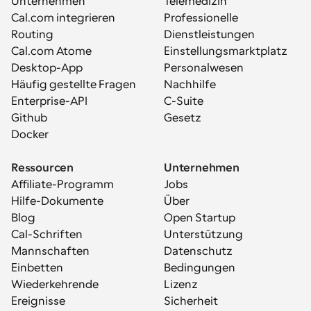
Unternehmen
Telemedizin
Cal.com integrieren
Professionelle 
Routing
Dienstleistungen
Cal.com Atome
Einstellungsmarktplatz
Desktop-App
Personalwesen
Häufig gestellte Fragen
Nachhilfe
Enterprise-API
C-Suite
Github
Gesetz
Docker
Ressourcen
Unternehmen
Affiliate-Programm
Jobs
Hilfe-Dokumente
Über
Blog
Open Startup
Cal-Schriften
Unterstützung
Mannschaften
Datenschutz
Einbetten
Bedingungen
Wiederkehrende 
Lizenz
Ereignisse
Sicherheit