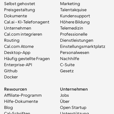
Selbst gehostet
Marketing
Preisgestaltung
Talentakquise
Dokumente
Kundensupport
Cal.ai - KI-Telefonagent
Höhere Bildung
Unternehmen
Telemedizin
Cal.com integrieren
Professionelle 
Routing
Dienstleistungen
Cal.com Atome
Einstellungsmarktplatz
Desktop-App
Personalwesen
Häufig gestellte Fragen
Nachhilfe
Enterprise-API
C-Suite
Github
Gesetz
Docker
Ressourcen
Unternehmen
Affiliate-Programm
Jobs
Hilfe-Dokumente
Über
Blog
Open Startup
Cal-Schriften
Unterstützung