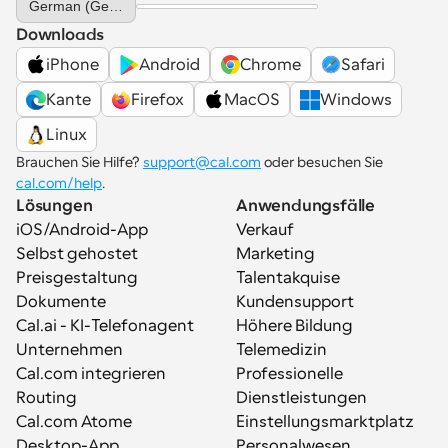
German (Germany)
Downloads
iPhone
Android
Chrome
Safari
Kante
Firefox
MacOS
Windows
Linux
Brauchen Sie Hilfe? 
support@cal.com
 oder besuchen Sie 
cal.com/help
.
Lösungen
Anwendungsfälle
iOS/Android-App
Verkauf
Selbst gehostet
Marketing
Preisgestaltung
Talentakquise
Dokumente
Kundensupport
Cal.ai - KI-Telefonagent
Höhere Bildung
Unternehmen
Telemedizin
Cal.com integrieren
Professionelle 
Routing
Dienstleistungen
Cal.com Atome
Einstellungsmarktplatz
Desktop-App
Personalwesen