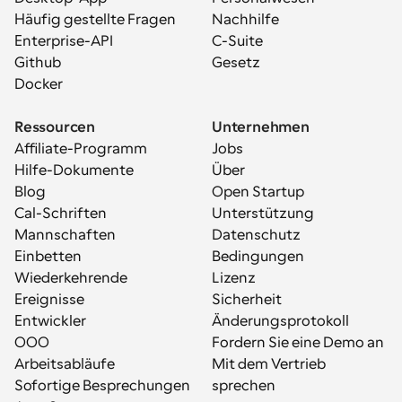
Häufig gestellte Fragen
Nachhilfe
Enterprise-API
C-Suite
Github
Gesetz
Docker
Ressourcen
Unternehmen
Affiliate-Programm
Jobs
Hilfe-Dokumente
Über
Blog
Open Startup
Cal-Schriften
Unterstützung
Mannschaften
Datenschutz
Einbetten
Bedingungen
Wiederkehrende 
Lizenz
Ereignisse
Sicherheit
Entwickler
Änderungsprotokoll
OOO
Fordern Sie eine Demo an
Arbeitsabläufe
Mit dem Vertrieb 
Sofortige Besprechungen
sprechen