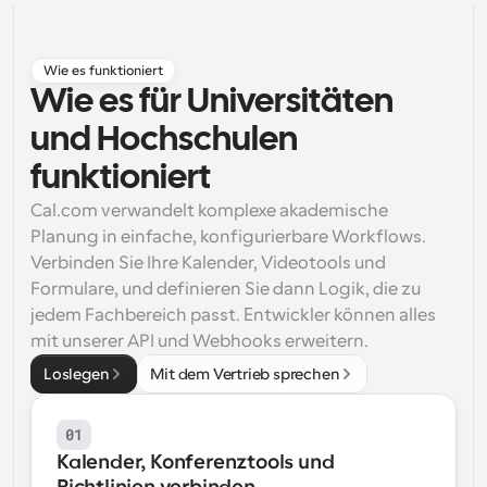
Arbeitsabläufe
Automatisieren Sie die Planung und Erinnerungen
Wie es funktioniert
Wie es für Universitäten 
Blog
Bleiben Sie auf dem Laufenden über die neuesten 
und Hochschulen 
Nachrichten und Updates.
Supercharged Planung mit KI-gestützten Anrufen
funktioniert
Sofortige Besprechungen
Cal.com verwandelt komplexe akademische 
Treffen Sie sich in wenigen Minuten mit Kunden
Planung in einfache, konfigurierbare Workflows. 
Verbinden Sie Ihre Kalender, Videotools und 
Dynamische Gruppenlinks
Formulare, und definieren Sie dann Logik, die zu 
Nahtlos Meetings mit mehreren Personen buchen
jedem Fachbereich passt. Entwickler können alles 
Webhooks
mit unserer API und Webhooks erweitern.
Erhalten Sie eine Benachrichtigung, wenn etwas 
Loslegen
Mit dem Vertrieb sprechen
passiert
01
Kalender, Konferenztools und 