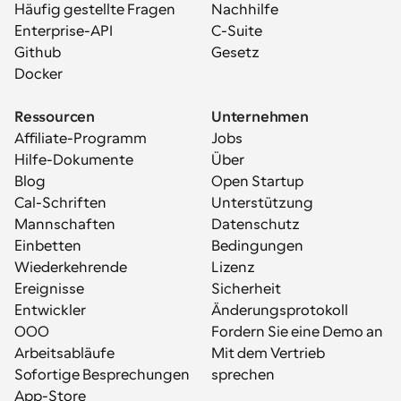
Häufig gestellte Fragen
Nachhilfe
Enterprise-API
C-Suite
Github
Gesetz
Docker
Ressourcen
Unternehmen
Affiliate-Programm
Jobs
Hilfe-Dokumente
Über
Blog
Open Startup
Cal-Schriften
Unterstützung
Mannschaften
Datenschutz
Einbetten
Bedingungen
Wiederkehrende 
Lizenz
Ereignisse
Sicherheit
Entwickler
Änderungsprotokoll
OOO
Fordern Sie eine Demo an
Arbeitsabläufe
Mit dem Vertrieb 
Sofortige Besprechungen
sprechen
App-Store