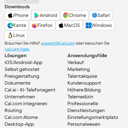
Downloads
iPhone
Android
Chrome
Safari
Kante
Firefox
MacOS
Windows
Linux
Brauchen Sie Hilfe? 
support@cal.com
 oder besuchen Sie 
cal.com/help
.
Lösungen
Anwendungsfälle
iOS/Android-App
Verkauf
Selbst gehostet
Marketing
Preisgestaltung
Talentakquise
Dokumente
Kundensupport
Cal.ai - KI-Telefonagent
Höhere Bildung
Unternehmen
Telemedizin
Cal.com integrieren
Professionelle 
Routing
Dienstleistungen
Cal.com Atome
Einstellungsmarktplatz
Desktop-App
Personalwesen