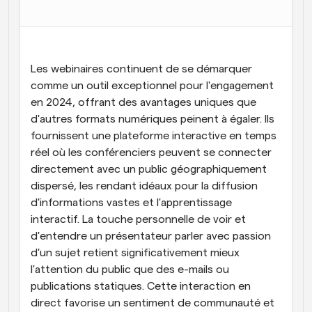
Flux de travail
Automatiser la planification et les rappels
Blog
Les webinaires continuent de se démarquer 
Restez à jour avec les dernières nouvelles et mises à 
comme un outil exceptionnel pour l'engagement 
Programmation surpuissante avec des appels 
jour
alimentés par l'IA
en 2024, offrant des avantages uniques que 
d'autres formats numériques peinent à égaler. Ils 
Réunions instantanées
fournissent une plateforme interactive en temps 
Rencontrez des clients en quelques minutes
réel où les conférenciers peuvent se connecter 
Liens de groupe dynamique
directement avec un public géographiquement 
Réservez facilement des réunions avec plusieurs 
dispersé, les rendant idéaux pour la diffusion 
personnes
d'informations vastes et l'apprentissage 
interactif. La touche personnelle de voir et 
Webhooks
d'entendre un présentateur parler avec passion 
Soyez informé lorsque quelque chose se passe
d'un sujet retient significativement mieux 
l'attention du public que des e-mails ou 
publications statiques. Cette interaction en 
direct favorise un sentiment de communauté et 