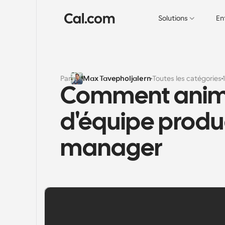
Solutions
En
Par
Max Tavepholjalern
Toutes les catégories
Comment animer
d'équipe product
manager