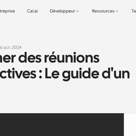
treprise
Cal.ai
Développeur
Ressources
Ta
16 oct. 2024
 des réunions 
ives : Le guide d'un 