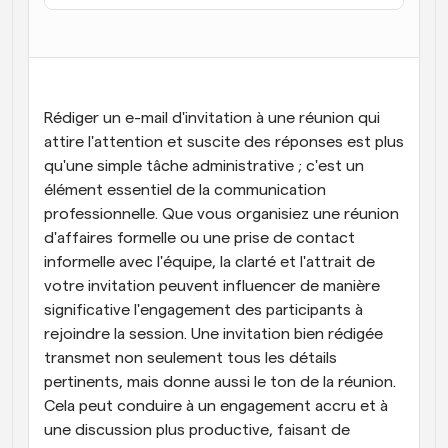
Flux de travail
Automatiser la planification et les rappels
Blog
Restez à jour avec les dernières nouvelles et mises à 
Rédiger un e-mail d'invitation à une réunion qui 
Programmation surpuissante avec des appels 
jour
alimentés par l'IA
attire l'attention et suscite des réponses est plus 
qu'une simple tâche administrative ; c'est un 
Réunions instantanées
élément essentiel de la communication 
Rencontrez des clients en quelques minutes
professionnelle. Que vous organisiez une réunion 
d'affaires formelle ou une prise de contact 
Liens de groupe dynamique
Réservez facilement des réunions avec plusieurs 
informelle avec l'équipe, la clarté et l'attrait de 
personnes
votre invitation peuvent influencer de manière 
significative l'engagement des participants à 
Webhooks
rejoindre la session. Une invitation bien rédigée 
Soyez informé lorsque quelque chose se passe
transmet non seulement tous les détails 
pertinents, mais donne aussi le ton de la réunion. 
Cela peut conduire à un engagement accru et à 
une discussion plus productive, faisant de 