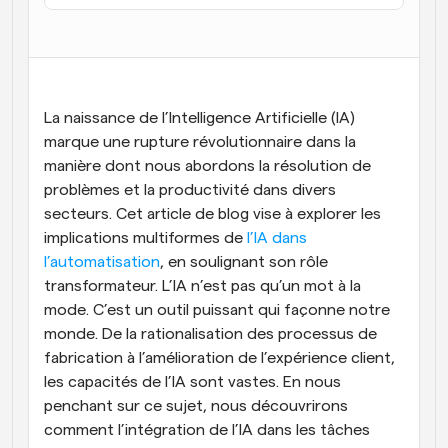
Flux de travail
Automatiser la planification et les rappels
Blog
Restez à jour avec les dernières nouvelles et mises à 
La naissance de l’Intelligence Artificielle (IA) 
Programmation surpuissante avec des appels 
jour
alimentés par l'IA
marque une rupture révolutionnaire dans la 
manière dont nous abordons la résolution de 
Réunions instantanées
problèmes et la productivité dans divers 
Rencontrez des clients en quelques minutes
secteurs. Cet article de blog vise à explorer les 
implications multiformes de
 l’IA dans 
Liens de groupe dynamique
Réservez facilement des réunions avec plusieurs 
l’automatisation
, en soulignant son rôle 
personnes
transformateur. L’IA n’est pas qu’un mot à la 
mode. C’est un outil puissant qui façonne notre 
Webhooks
monde. De la rationalisation des processus de 
Soyez informé lorsque quelque chose se passe
fabrication à l’amélioration de l’expérience client, 
les capacités de l’IA sont vastes. En nous 
penchant sur ce sujet, nous découvrirons 
comment l’intégration de l’IA dans les tâches 