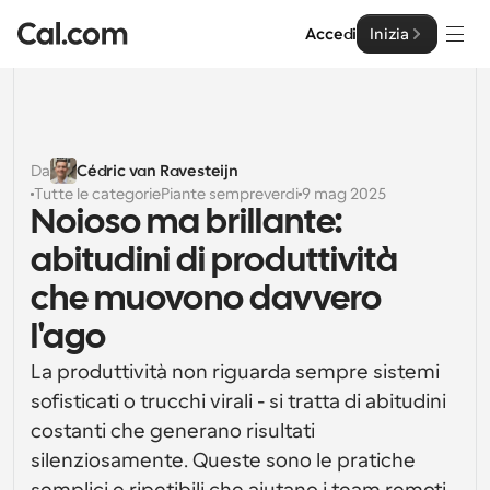
Accedi
Inizia
Soluzioni
Soluzioni
Da
Cédric van Ravesteijn
Tutte le categorie
Piante sempreverdi
9 mag 2025
Per dimensione del team
Impresa
Noioso ma brillante: 
Per individui
abitudini di produttività 
Pianificazione personale semplificata
Cal.ai
che muovono davvero 
Per Team
l'ago
Pianificazione collaborativa per gruppi
Sviluppatore
La produttività non riguarda sempre sistemi 
Per sviluppatori
sofisticati o trucchi virali - si tratta di abitudini 
Documentazione per Sviluppatori
Risorse
Caratteristiche potenti e integrazioni
Documentazione per la piattaforma Cal.com
costanti che generano risultati 
API
silenziosamente. Queste sono le pratiche 
Prezzo
API
Per le imprese
Crea le tue integrazioni personalizzate con la nostra 