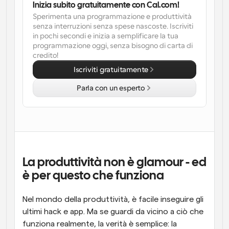
Inizia subito gratuitamente con Cal.com!
Sperimenta una programmazione e produttività 
Flussi di lavoro
senza interruzioni senza spese nascoste. Iscriviti 
Automatizzare la pianificazione e i promemoria
in pochi secondi e inizia a semplificare la tua 
programmazione oggi, senza bisogno di carta di 
Blog
credito!
Programmazione potenziata con chiamate 
Rimani aggiornato con le ultime notizie e aggiornamenti
Iscriviti gratuitamente
supportate dall'IA
Parla con un esperto
Riunioni Instantanee
Incontrare i clienti in pochi minuti
Link di Gruppo Dinamico
Prenota senza sforzo riunioni con più persone
La produttività non è glamour - ed 
Webhook
Ricevi una notifica quando succede qualcosa
è per questo che funziona
Nel mondo della produttività, è facile inseguire gli 
ultimi hack e app. Ma se guardi da vicino a ciò che 
funziona realmente, la verità è semplice: la 