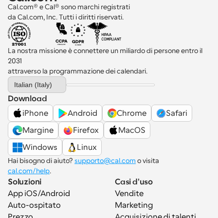
Cal.com® e Cal® sono marchi registrati 
da Cal.com, Inc. Tutti i diritti riservati.
La nostra missione è connettere un miliardo di persone entro il 
2031 
attraverso la programmazione dei calendari.
Select Language
Italian (Italy)
Download
iPhone
Android
Chrome
Safari
Margine
Firefox
MacOS
Windows
Linux
Hai bisogno di aiuto? 
supporto@cal.com
 o visita 
cal.com/help
.
Soluzioni
Casi d'uso
App iOS/Android
Vendite
Auto-ospitato
Marketing
Prezzo
Acquisizione di talenti