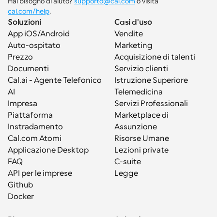
Hai bisogno di aiuto? 
supporto@cal.com
 o visita 
cal.com/help
.
Soluzioni
Casi d'uso
App iOS/Android
Vendite
Auto-ospitato
Marketing
Prezzo
Acquisizione di talenti
Documenti
Servizio clienti
Cal.ai - Agente Telefonico 
Istruzione Superiore
AI
Telemedicina
Impresa
Servizi Professionali
Piattaforma
Marketplace di 
Instradamento
Assunzione
Cal.com Atomi
Risorse Umane
Applicazione Desktop
Lezioni private
FAQ
C-suite
API per le imprese
Legge
Github
Docker