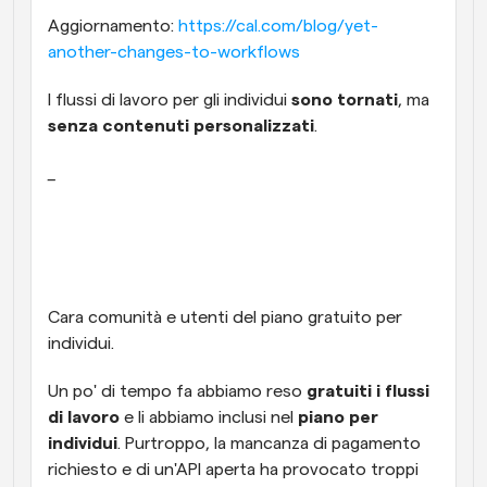
Aggiornamento: 
https://cal.com/blog/yet-
Flussi di lavoro
another-changes-to-workflows
Automatizzare la pianificazione e i promemoria
I flussi di lavoro per gli individui 
sono tornati
, ma 
Blog
senza contenuti personalizzati
.
Programmazione potenziata con chiamate 
Rimani aggiornato con le ultime notizie e aggiornamenti
supportate dall'IA
_
Riunioni Instantanee
Incontrare i clienti in pochi minuti
Link di Gruppo Dinamico
Prenota senza sforzo riunioni con più persone
Cara comunità e utenti del piano gratuito per 
individui.
Webhook
Ricevi una notifica quando succede qualcosa
Un po' di tempo fa abbiamo reso 
gratuiti i flussi 
di lavoro
 e li abbiamo inclusi nel 
piano per 
individui
. Purtroppo, la mancanza di pagamento 
richiesto e di un'API aperta ha provocato troppi 