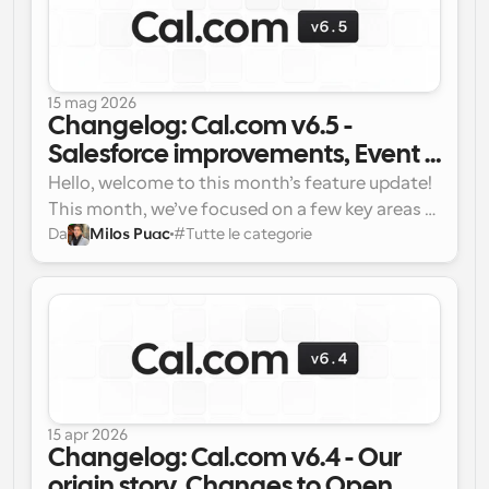
15 mag 2026
Changelog: Cal.com v6.5 - 
Salesforce improvements, Event 
type history, Insights/booking 
Hello, welcome to this month’s feature update! 
page speed improvements & 
This month, we’ve focused on a few key areas 
Da
Milos Puac
#
Tutte le categorie
to improve your experience:
more...
15 apr 2026
Changelog: Cal.com v6.4 - Our 
origin story, Changes to Open 