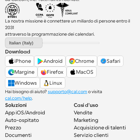
La nostra missione è connettere un miliardo di persone entro il 
2031 
attraverso la programmazione dei calendari.
Select Language
Italian (Italy)
Download
iPhone
Android
Chrome
Safari
Margine
Firefox
MacOS
Windows
Linux
Hai bisogno di aiuto? 
supporto@cal.com
 o visita 
cal.com/help
.
Soluzioni
Casi d'uso
App iOS/Android
Vendite
Auto-ospitato
Marketing
Prezzo
Acquisizione di talenti
Documenti
Servizio clienti