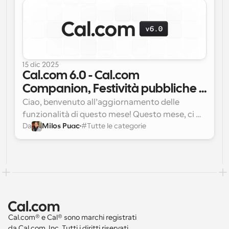
15 dic 2025
Cal.com 6.0 - Cal.com 
Companion, Festività pubbliche 
in OOO e altro...
Ciao, benvenuto all’aggiornamento delle 
funzionalità di questo mese! Questo mese, ci 
Da
Milos Puac
#
Tutte le categorie
siamo concentrati su alcuni aspetti chiave per 
migliorare la tua esperienza:
Cal.com® e Cal® sono marchi registrati 
da Cal.com, Inc. Tutti i diritti riservati.