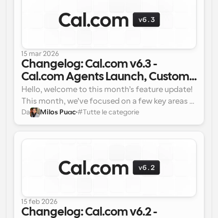
option for hobbyists.
15 mar 2026
Changelog: Cal.com v6.3 - 
Cal.com Agents Launch, Custom 
domain & SMTP configuration & 
Hello, welcome to this month’s feature update! 
more...
This month, we’ve focused on a few key areas 
Da
Milos Puac
#
Tutte le categorie
to improve your experience:
15 feb 2026
Changelog: Cal.com v6.2 - 