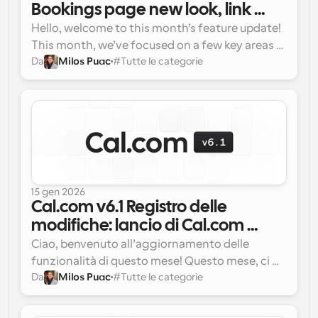
Bookings page new look, link 
cloaking with URL scanners, 
Hello, welcome to this month’s feature update! 
Custom round robin locations for 
This month, we’ve focused on a few key areas 
Da
Milos Puac
#
Tutte le categorie
to improve your experience:
hosts & more...
15 gen 2026
Cal.com v6.1 Registro delle 
modifiche: lancio di Cal.com 
Companion, aggiornamenti 
Ciao, benvenuto all’aggiornamento delle 
OAuth e termini di riferimento
funzionalità di questo mese! Questo mese, ci 
Da
Milos Puac
#
Tutte le categorie
siamo concentrati su alcuni aspetti chiave per 
migliorare la tua esperienza: