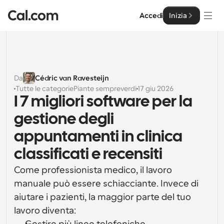
Accedi
Inizia
Soluzioni
Soluzioni
Da
Cédric van Ravesteijn
Tutte le categorie
Piante sempreverdi
17 giu 2026
Per dimensione del team
Impresa
I 7 migliori software per la 
Per individui
gestione degli 
Pianificazione personale semplificata
Cal.ai
appuntamenti in clinica 
Per Team
classificati e recensiti
Pianificazione collaborativa per gruppi
Sviluppatore
Come professionista medico, il lavoro 
Per sviluppatori
manuale può essere schiacciante. Invece di 
Documentazione per Sviluppatori
Risorse
Caratteristiche potenti e integrazioni
Documentazione per la piattaforma Cal.com
aiutare i pazienti, la maggior parte del tuo 
API
lavoro diventa: 
Prezzo
API
Per le imprese
Crea le tue integrazioni personalizzate con la nostra 