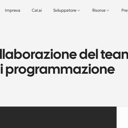
Impresa
Cal.ai
Sviluppatore
Risorse
Pre
ollaborazione del team
di programmazione 