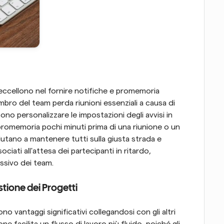
 eccellono nel fornire notifiche e promemoria 
bro del team perda riunioni essenziali a causa di 
no personalizzare le impostazioni degli avvisi in 
 promemoria pochi minuti prima di una riunione o un 
iutano a mantenere tutti sulla giusta strada e 
iati all'attesa dei partecipanti in ritardo, 
ssivo dei team.
stione dei Progetti
no vantaggi significativi collegandosi con gli altri 
 facilita un flusso di lavoro più fluido, poiché gli 