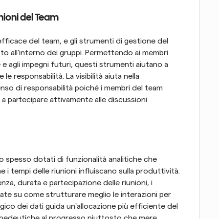
unioni del Team
fficace del team, e gli strumenti di gestione del 
o all'interno dei gruppi. Permettendo ai membri 
 agli impegni futuri, questi strumenti aiutano a 
 le responsabilità. La visibilità aiuta nella 
senso di responsabilità poiché i membri del team 
a partecipare attivamente alle discussioni 
o spesso dotati di funzionalità analitiche che 
tempi delle riunioni influiscano sulla produttività. 
za, durata e partecipazione delle riunioni, i 
e su come strutturare meglio le interazioni per 
gico dei dati guida un'allocazione più efficiente del 
opedeutiche al progresso piuttosto che mere 