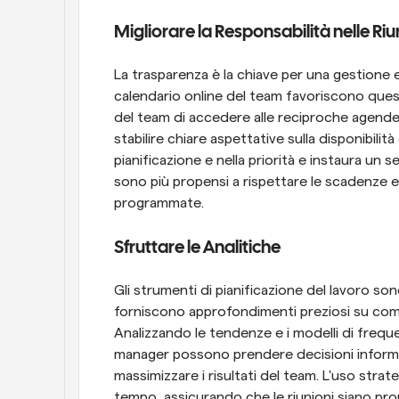
Migliorare la Responsabilità nelle Ri
La trasparenza è la chiave per una gestione e
calendario online del team favoriscono quest
del team di accedere alle reciproche agende e
stabilire chiare aspettative sulla disponibilità e
pianificazione e nella priorità e instaura un 
sono più propensi a rispettare le scadenze e 
programmate.
Sfruttare le Analitiche
Gli strumenti di pianificazione del lavoro son
forniscono approfondimenti preziosi su come i 
Analizzando le tendenze e i modelli di frequen
manager possono prendere decisioni informat
massimizzare i risultati del team. L'uso strate
tempo, assicurando che le riunioni siano pr