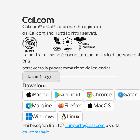
Cal.com® e Cal® sono marchi registrati 
da Cal.com, Inc. Tutti i diritti riservati.
La nostra missione è connettere un miliardo di persone entro
2031 
attraverso la programmazione dei calendari.
Select Language
Italian (Italy)
Download
iPhone
Android
Chrome
Safari
Margine
Firefox
MacOS
Windows
Linux
Hai bisogno di aiuto? 
supporto@cal.com
 o visita 
cal.com/help
.