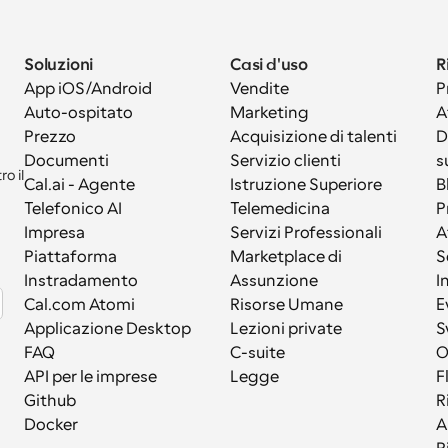
Soluzioni
Casi d'uso
R
App iOS/Android
Vendite
P
Auto-ospitato
Marketing
A
Prezzo
Acquisizione di talenti
D
Documenti
Servizio clienti
s
 il 
Cal.ai - Agente 
Istruzione Superiore
B
Telefonico AI
Telemedicina
P
Impresa
Servizi Professionali
A
Piattaforma
Marketplace di 
S
Instradamento
Assunzione
I
Cal.com Atomi
Risorse Umane
E
Applicazione Desktop
Lezioni private
S
FAQ
C-suite
API per le imprese
Legge
F
Github
R
Docker
A