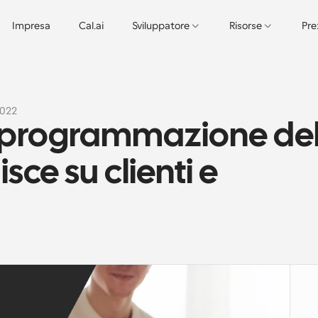
Impresa
Cal.ai
Sviluppatore
Risorse
Pre
2022
 programmazione del
sce su clienti e 