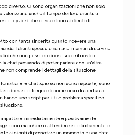
do diverso. Ci sono organizzazioni che non solo 
 valorizzano anche il tempo dei loro clienti, e 
ndo opzioni che consentono ai clienti di 
to con tanta sincerità quanto ricevere una 
manda. I clienti spesso chiamano i numeri di servizio 
atici che non possono riconoscere il nostro 
no la chat pensando di poter parlare con un'altra 
he non comprende i dettagli della situazione.
automatici e le chat spesso non sono risposte; sono 
ntare domande frequenti come orari di apertura o 
n hanno uno script per il tuo problema specifico 
 situazione.
uò impattare immediatamente e positivamente 
eragire con macchine o attendere indefinitamente in 
ente ai clienti di prenotare un momento e una data 