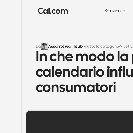
Soluzioni
Da
Assantewa Heubi
Tutte le categorie
9 set 
In che modo la
calendario influi
consumatori