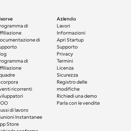
isorse
Azienda
rogramma di 
Lavori
ffiliazione
Informazioni
ocumentazione di 
Apri Startup
upporto
Supporto
log
Privacy
rogramma di 
Termini
ffiliazione
Licenza
quadre
Sicurezza
ncorpora
Registro delle 
venti ricorrenti
modifiche
viluppatori
Richiedi una demo
OOO
Parla con le vendite
lussi di lavoro
iunioni Instantanee
pp Store