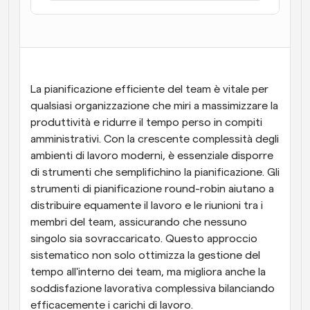
Flussi di lavoro
Automatizzare la pianificazione e i promemoria
Blog
Programmazione potenziata con chiamate 
Rimani aggiornato con le ultime notizie e aggiornamenti
La pianificazione efficiente del team è vitale per 
supportate dall'IA
qualsiasi organizzazione che miri a massimizzare la 
Riunioni Instantanee
produttività e ridurre il tempo perso in compiti 
Incontrare i clienti in pochi minuti
amministrativi. Con la crescente complessità degli 
ambienti di lavoro moderni, è essenziale disporre 
Link di Gruppo Dinamico
di strumenti che semplifichino la pianificazione. Gli 
Prenota senza sforzo riunioni con più persone
strumenti di pianificazione round-robin aiutano a 
distribuire equamente il lavoro e le riunioni tra i 
Webhook
membri del team, assicurando che nessuno 
Ricevi una notifica quando succede qualcosa
singolo sia sovraccaricato. Questo approccio 
sistematico non solo ottimizza la gestione del 
tempo all'interno dei team, ma migliora anche la 
soddisfazione lavorativa complessiva bilanciando 
efficacemente i carichi di lavoro.