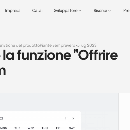
Impresa
Cal.ai
Sviluppatore
Risorse
Pre
ristiche del prodotto
Piante sempreverdi
5 lug 2023
la funzione "Offrire 
om