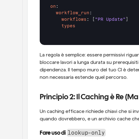
on
  workflow_run
    workflows
: [
"PR Update"
    types
La regola è semplice: essere permissivi riguardo
bloccare lavori a lunga durata su prerequisit
dipendenza. Il tempo muro del tuo CI è deter
non necessaria estende quel percorso.
Principio 2: Il Caching è Re (M
Un caching efficace richiede chiavi che si i
quando dovrebbero, e un archivio cache ch
lookup-only
Fare uso di 