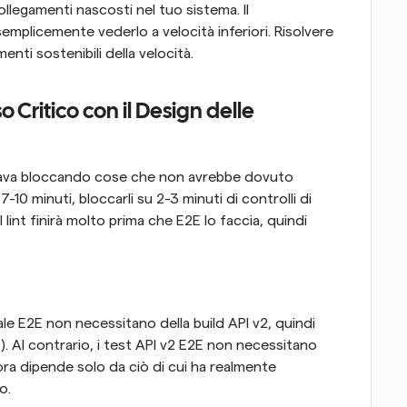
egamenti nascosti nel tuo sistema. Il 
mplicemente vederlo a velocità inferiori. Risolvere 
nti sostenibili della velocità.
o Critico con il Design delle 
 stava bloccando cose che non avrebbe dovuto 
10 minuti, bloccarli su 2-3 minuti di controlli di 
l lint finirà molto prima che E2E lo faccia, quindi 
pale E2E non necessitano della build API v2, quindi 
0
). Al contrario, i test API v2 E2E non necessitano 
 ora dipende solo da ciò di cui ha realmente 
o.