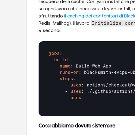
recupero della cache. Con yarn install che pe
su ogni lavoro che necessita di yarn install, 
sfruttando 
il caching dei contenitori di Bla
Initialize con
Redis, Mailhog). Il lavoro 
9 secondi.
jobs
  build
    name
    runs-on
    steps
:

      - 
uses
: actions/checkout@v
      - 
uses
: ./.github/actions/
      - 
uses
Cosa abbiamo dovuto sistemare