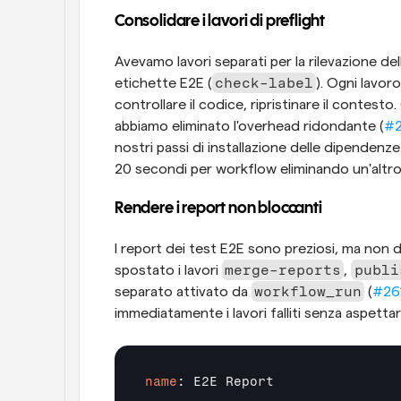
Consolidare i lavori di preflight
Avevamo lavori separati per la rilevazione dell
check-label
etichette E2E (
). Ogni lavor
controllare il codice, ripristinare il contest
abbiamo eliminato l'overhead ridondante (
#2
nostri passi di installazione delle dipendenze
20 secondi per workflow eliminando un'altro 
Rendere i report non bloccanti
I report dei test E2E sono preziosi, ma non 
merge-reports
publi
spostato i lavori 
, 
workflow_run
separato attivato da 
 (
#26
immediatamente i lavori falliti senza aspetta
name
: E2E Report
