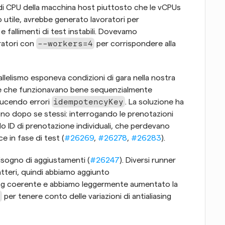
di CPU della macchina host piuttosto che le vCPUs 
 utile, avrebbe generato lavoratori per 
fallimenti di test instabili. Dovevamo 
--workers=4
ratori con 
 per corrispondere alla 
elismo esponeva condizioni di gara nella nostra 
zione che funzionavano bene sequenzialmente 
idempotencyKey
ducendo errori 
. La soluzione ha 
cono dopo se stessi: interrogando le prenotazioni 
o ID di prenotazione individuali, che perdevano 
 in fase di test (
#26269
, 
#26278
, 
#26283
).
isogno di aggiustamenti (
#26247
). Diversi runner 
hanno sottili differenze di rendering dei caratteri, quindi abbiamo aggiunto 
ng coerente e abbiamo leggermente aumentato la 
7
 per tenere conto delle variazioni di antialiasing 