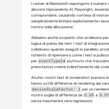
I runner di Blacksmith espongono il numero 
allocate (tipicamente 4). Playwright, essendo
corrispondere, causando contesa di risorse e 
semplicemente limitare esplicitamente i lavo
nostra reale allocazione.
Abbiamo anche scoperto che un'elevata parall
logica di pulizia dei test. I test di integra
collidivano quando eseguiti in parallelo, pro
richiesto di ripensare a come i test si pulis
eventTypeId
per 
 piuttosto che tracciand
prenotazioni create indirettamente dal codice
Anche i nostri test di screenshot avevano b
deviceScaleFactor: 1
 per un renderi
0.05
0.0
nostra soglia di differenza da 
 a 
senza mascherare vere regressioni.