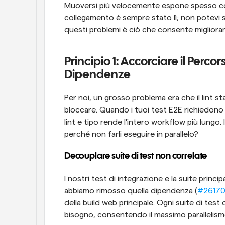
Muoversi più velocemente espone spesso coll
collegamento è sempre stato lì; non potevi se
questi problemi è ciò che consente migliorame
Principio 1: Accorciare il Percors
Dipendenze
Per noi, un grosso problema era che il lint
bloccare. Quando i tuoi test E2E richiedono 7-
lint e tipo rende l'intero workflow più lungo. I
perché non farli eseguire in parallelo?
Decouplare suite di test non correlate
I nostri test di integrazione e la suite princi
abbiamo rimosso quella dipendenza (
#2617
della build web principale. Ogni suite di test
bisogno, consentendo il massimo parallelism