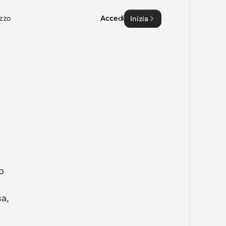
zzo
Accedi
Inizia
 
a, 