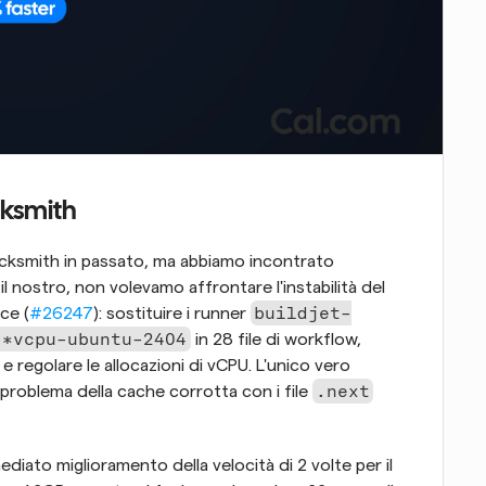
cksmith
acksmith in passato, ma abbiamo incontrato 
l nostro, non volevamo affrontare l'instabilità del 
buildjet-
ce (
#26247
): sostituire i runner 
-*vcpu-ubuntu-2404
 in 28 file di workflow, 
, e regolare le allocazioni di vCPU. L'unico vero 
.next
problema della cache corrotta con i file 
iato miglioramento della velocità di 2 volte per il 