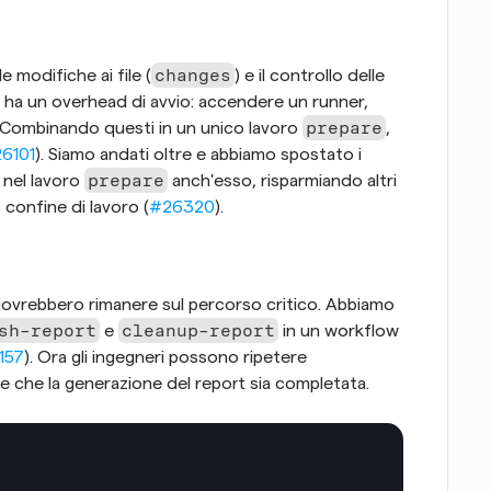
changes
e modifiche ai file (
) e il controllo delle 
o ha un overhead di avvio: accendere un runner, 
prepare
o. Combinando questi in un unico lavoro 
, 
6101
). Siamo andati oltre e abbiamo spostato i 
prepare
 nel lavoro 
 anch'esso, risparmiando altri 
confine di lavoro (
#26320
).
dovrebbero rimanere sul percorso critico. Abbiamo 
sh-report
cleanup-report
 e 
 in un workflow 
157
). Ora gli ingegneri possono ripetere 
re che la generazione del report sia completata.