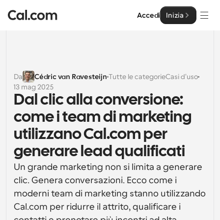
Accedi
Inizia
Soluzioni
Soluzioni
Da
Cédric van Ravesteijn
Tutte le categorie
Casi d'uso
13 mag 2025
Per dimensione del team
Impresa
Dal clic alla conversione: 
Per individui
come i team di marketing 
Pianificazione personale semplificata
Cal.ai
utilizzano Cal.com per 
Per Team
generare lead qualificati
Pianificazione collaborativa per gruppi
Sviluppatore
Un grande marketing non si limita a generare 
Per sviluppatori
clic. Genera conversazioni. Ecco come i 
Documentazione per Sviluppatori
Risorse
Caratteristiche potenti e integrazioni
Documentazione per la piattaforma Cal.com
moderni team di marketing stanno utilizzando 
API
Cal.com per ridurre il attrito, qualificare i 
Prezzo
API
Per le imprese
Crea le tue integrazioni personalizzate con la nostra 