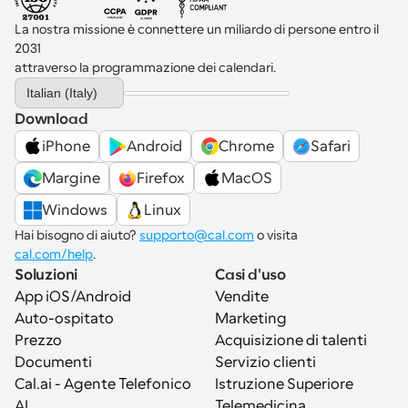
La nostra missione è connettere un miliardo di persone entro il 
2031 
attraverso la programmazione dei calendari.
Select Language
Italian (Italy)
Download
iPhone
Android
Chrome
Safari
Margine
Firefox
MacOS
Windows
Linux
Hai bisogno di aiuto? 
supporto@cal.com
 o visita 
cal.com/help
.
Soluzioni
Casi d'uso
App iOS/Android
Vendite
Auto-ospitato
Marketing
Prezzo
Acquisizione di talenti
Documenti
Servizio clienti
Cal.ai - Agente Telefonico 
Istruzione Superiore
AI
Telemedicina