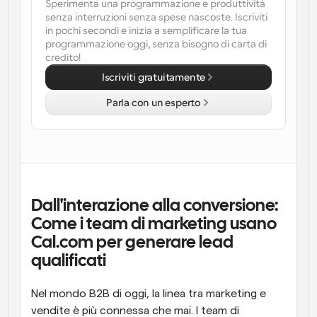
Sperimenta una programmazione e produttività 
senza interruzioni senza spese nascoste. Iscriviti 
Flussi di lavoro
in pochi secondi e inizia a semplificare la tua 
Automatizzare la pianificazione e i promemoria
programmazione oggi, senza bisogno di carta di 
credito!
Blog
Iscriviti gratuitamente
Programmazione potenziata con chiamate 
Rimani aggiornato con le ultime notizie e aggiornamenti
supportate dall'IA
Parla con un esperto
Riunioni Instantanee
Incontrare i clienti in pochi minuti
Link di Gruppo Dinamico
Prenota senza sforzo riunioni con più persone
Dall'interazione alla conversione: 
Come i team di marketing usano 
Webhook
Cal.com per generare lead 
Ricevi una notifica quando succede qualcosa
qualificati
Nel mondo B2B di oggi, la linea tra marketing e 
vendite è più connessa che mai. I team di 