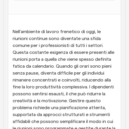
Flussi di lavoro
Automatizzare la pianificazione e i promemoria
Blog
Nell'ambiente di lavoro frenetico di oggi, le 
Programmazione potenziata con chiamate 
Rimani aggiornato con le ultime notizie e aggiornamenti
riunioni continue sono diventate una sfida 
supportate dall'IA
comune per i professionisti di tutti i settori. 
Riunioni Instantanee
Questa costante esigenza di essere presenti alle 
Incontrare i clienti in pochi minuti
riunioni porta a quella che viene spesso definita 
fatica da calendario. Quando gli orari sono pieni 
Link di Gruppo Dinamico
senza pause, diventa difficile per gli individui 
Prenota senza sforzo riunioni con più persone
rimanere concentrati e coinvolti, riducendo alla 
fine la loro produttività complessiva. I dipendenti 
Webhook
possono sentirsi esausti, il che può ridurre la 
Ricevi una notifica quando succede qualcosa
creatività e la motivazione. Gestire questo 
problema richiede una pianificazione attenta, 
supportata da approcci strutturati e strumenti 
affidabili che possono semplificare il modo in cui 
le riunioni sono programmate e gestite durante la 