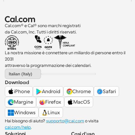
Cal.com® e Cal® sono marchi registrati 
da Cal.com, Inc. Tutti i diritti riservati.
La nostra missione è connettere un miliardo di persone entro il 
2031 
attraverso la programmazione dei calendari.
Select Language
Italian (Italy)
Download
iPhone
Android
Chrome
Safari
Margine
Firefox
MacOS
Windows
Linux
Hai bisogno di aiuto? 
supporto@cal.com
 o visita 
cal.com/help
.
Soluzioni
Casi d'uso