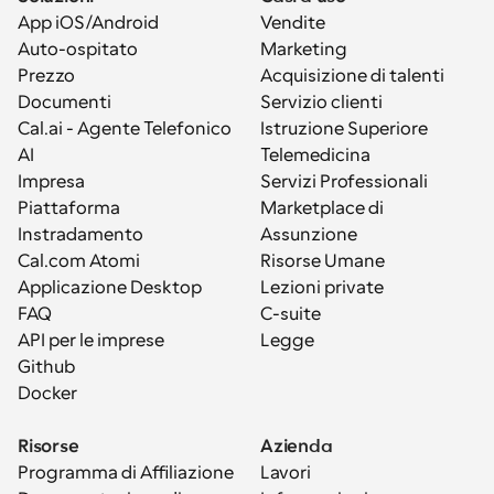
App iOS/Android
Vendite
Auto-ospitato
Marketing
Prezzo
Acquisizione di talenti
Documenti
Servizio clienti
Cal.ai - Agente Telefonico 
Istruzione Superiore
AI
Telemedicina
Impresa
Servizi Professionali
Piattaforma
Marketplace di 
Instradamento
Assunzione
Cal.com Atomi
Risorse Umane
Applicazione Desktop
Lezioni private
FAQ
C-suite
API per le imprese
Legge
Github
Docker
Risorse
Azienda
Programma di Affiliazione
Lavori