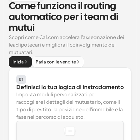
Come funziona il routing 
Flussi di lavoro
automatico per i team di 
Automatizzare la pianificazione e i promemoria
mutui
Blog
Scopri come Cal.com accelera l'assegnazione dei 
Programmazione potenziata con chiamate 
Rimani aggiornato con le ultime notizie e aggiornamenti
supportate dall'IA
lead ipotecari e migliora il coinvolgimento dei 
mutuatari.
Riunioni Instantanee
Incontrare i clienti in pochi minuti
Inizia
Parla con le vendite
Link di Gruppo Dinamico
01
Prenota senza sforzo riunioni con più persone
Definisci la tua logica di instradamento
Imposta moduli personalizzati per 
Webhook
raccogliere i dettagli del mutuatario, come il 
Ricevi una notifica quando succede qualcosa
tipo di prestito, la posizione dell'immobile e la 
fase nel percorso di acquisto.