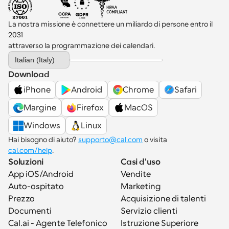
La nostra missione è connettere un miliardo di persone entro il 
2031 
attraverso la programmazione dei calendari.
Select Language
Italian (Italy)
Download
iPhone
Android
Chrome
Safari
Margine
Firefox
MacOS
Windows
Linux
Hai bisogno di aiuto? 
supporto@cal.com
 o visita 
cal.com/help
.
Soluzioni
Casi d'uso
App iOS/Android
Vendite
Auto-ospitato
Marketing
Prezzo
Acquisizione di talenti
Documenti
Servizio clienti
Cal.ai - Agente Telefonico 
Istruzione Superiore