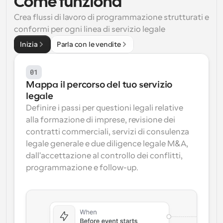
Come funziona
Flussi di lavoro
Crea flussi di lavoro di programmazione strutturati e 
Automatizzare la pianificazione e i promemoria
conformi per ogni linea di servizio legale
Inizia
Parla con le vendite
Blog
Programmazione potenziata con chiamate 
Rimani aggiornato con le ultime notizie e aggiornamenti
supportate dall'IA
01
Mappa il percorso del tuo servizio 
Riunioni Instantanee
legale
Incontrare i clienti in pochi minuti
Definire i passi per questioni legali relative 
alla formazione di imprese, revisione dei 
Link di Gruppo Dinamico
contratti commerciali, servizi di consulenza 
Prenota senza sforzo riunioni con più persone
legale generale e due diligence legale M&A, 
dall'accettazione al controllo dei conflitti, 
Webhook
programmazione e follow-up.
Ricevi una notifica quando succede qualcosa