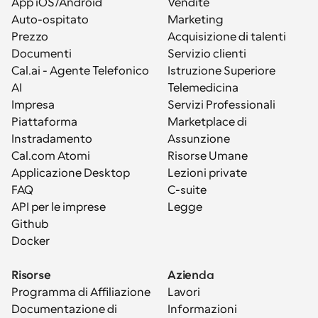
App iOS/Android
Vendite
Auto-ospitato
Marketing
Prezzo
Acquisizione di talenti
Documenti
Servizio clienti
Cal.ai - Agente Telefonico 
Istruzione Superiore
AI
Telemedicina
Impresa
Servizi Professionali
Piattaforma
Marketplace di 
Instradamento
Assunzione
Cal.com Atomi
Risorse Umane
Applicazione Desktop
Lezioni private
FAQ
C-suite
API per le imprese
Legge
Github
Docker
Risorse
Azienda
Programma di Affiliazione
Lavori
Documentazione di 
Informazioni