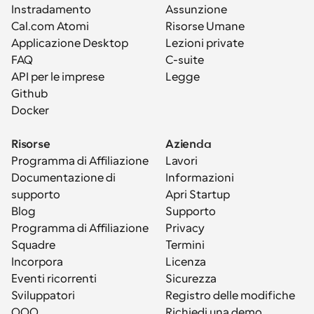
Instradamento
Assunzione
Cal.com Atomi
Risorse Umane
Applicazione Desktop
Lezioni private
FAQ
C-suite
API per le imprese
Legge
Github
Docker
Risorse
Azienda
Programma di Affiliazione
Lavori
Documentazione di 
Informazioni
supporto
Apri Startup
Blog
Supporto
Programma di Affiliazione
Privacy
Squadre
Termini
Incorpora
Licenza
Eventi ricorrenti
Sicurezza
Sviluppatori
Registro delle modifiche
OOO
Richiedi una demo