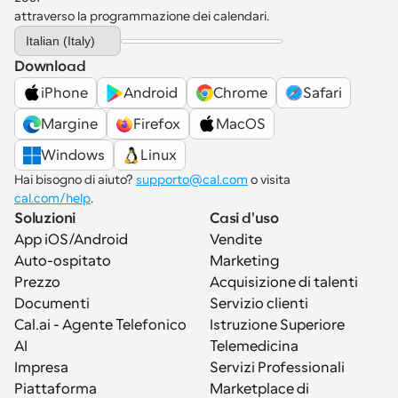
attraverso la programmazione dei calendari.
Select Language
Italian (Italy)
Download
iPhone
Android
Chrome
Safari
Margine
Firefox
MacOS
Windows
Linux
Hai bisogno di aiuto? 
supporto@cal.com
 o visita 
cal.com/help
.
Soluzioni
Casi d'uso
App iOS/Android
Vendite
Auto-ospitato
Marketing
Prezzo
Acquisizione di talenti
Documenti
Servizio clienti
Cal.ai - Agente Telefonico 
Istruzione Superiore
AI
Telemedicina
Impresa
Servizi Professionali
Piattaforma
Marketplace di 