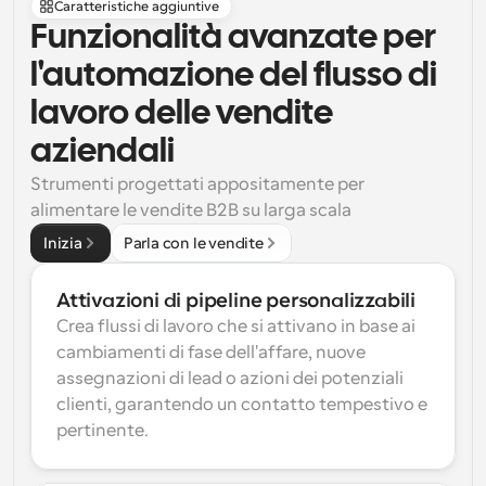
Caratteristiche aggiuntive
Funzionalità avanzate per 
l'automazione del flusso di 
lavoro delle vendite 
aziendali
Strumenti progettati appositamente per 
alimentare le vendite B2B su larga scala
Inizia
Parla con le vendite
Attivazioni di pipeline personalizzabili
Crea flussi di lavoro che si attivano in base ai 
cambiamenti di fase dell'affare, nuove 
assegnazioni di lead o azioni dei potenziali 
clienti, garantendo un contatto tempestivo e 
pertinente.