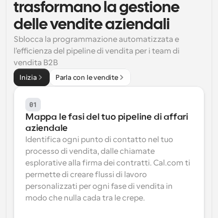
trasformano la gestione 
Flussi di lavoro
delle vendite aziendali
Automatizzare la pianificazione e i promemoria
Sblocca la programmazione automatizzata e 
l'efficienza del pipeline di vendita per i team di 
Blog
Programmazione potenziata con chiamate 
Rimani aggiornato con le ultime notizie e aggiornamenti
vendita B2B
supportate dall'IA
Inizia
Parla con le vendite
Riunioni Instantanee
Incontrare i clienti in pochi minuti
01
Mappa le fasi del tuo pipeline di affari 
Link di Gruppo Dinamico
aziendale 
Prenota senza sforzo riunioni con più persone
Identifica ogni punto di contatto nel tuo 
processo di vendita, dalle chiamate 
Webhook
esplorative alla firma dei contratti. Cal.com ti 
Ricevi una notifica quando succede qualcosa
permette di creare flussi di lavoro 
personalizzati per ogni fase di vendita in 
modo che nulla cada tra le crepe.