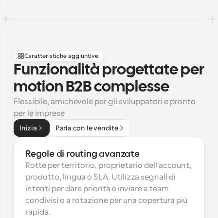
Caratteristiche aggiuntive
Funzionalità progettate per 
motion B2B complesse
Flessibile, amichevole per gli sviluppatori e pronto 
per le imprese
Inizia
Parla con le vendite
Regole di routing avanzate
Rotte per territorio, proprietario dell'account, 
prodotto, lingua o SLA. Utilizza segnali di 
intenti per dare priorità e inviare a team 
condivisi o a rotazione per una copertura più 
rapida.