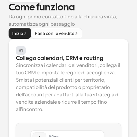
Come funziona
Flussi di lavoro
Automatizzare la pianificazione e i promemoria
Da ogni primo contatto fino alla chiusura vinta, 
automatizza ogni passaggio
Blog
Inizia
Parla con le vendite
Programmazione potenziata con chiamate 
Rimani aggiornato con le ultime notizie e aggiornamenti
supportate dall'IA
01
Riunioni Instantanee
Collega calendari, CRM e routing
Incontrare i clienti in pochi minuti
Sincronizza i calendari dei venditori, collega il 
tuo CRM e imposta le regole di accoglienza. 
Link di Gruppo Dinamico
Smista i potenziali clienti per territorio, 
Prenota senza sforzo riunioni con più persone
compatibilità del prodotto o proprietario 
dell'account per adattarti alla tua strategia di 
Webhook
vendita aziendale e ridurre il tempo fino 
Ricevi una notifica quando succede qualcosa
all'incontro.