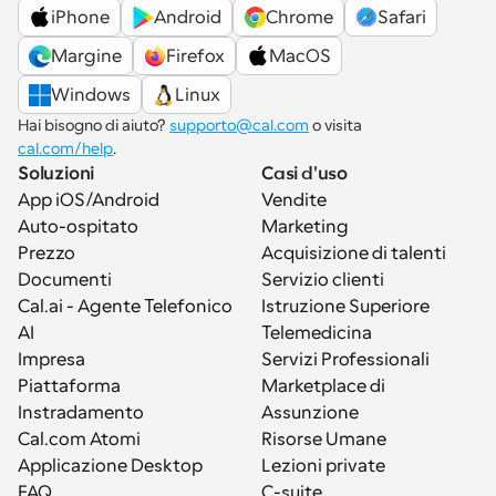
iPhone
Android
Chrome
Safari
Margine
Firefox
MacOS
Windows
Linux
Hai bisogno di aiuto? 
supporto@cal.com
 o visita 
cal.com/help
.
Soluzioni
Casi d'uso
App iOS/Android
Vendite
Auto-ospitato
Marketing
Prezzo
Acquisizione di talenti
Documenti
Servizio clienti
Cal.ai - Agente Telefonico 
Istruzione Superiore
AI
Telemedicina
Impresa
Servizi Professionali
Piattaforma
Marketplace di 
Instradamento
Assunzione
Cal.com Atomi
Risorse Umane
Applicazione Desktop
Lezioni private
FAQ
C-suite