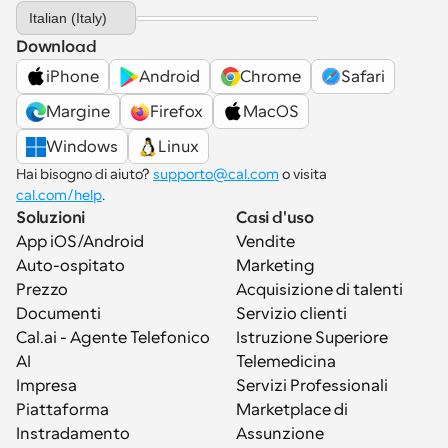
Select Language
Italian (Italy)
Download
iPhone
Android
Chrome
Safari
Margine
Firefox
MacOS
Windows
Linux
Hai bisogno di aiuto? 
supporto@cal.com
 o visita 
cal.com/help
.
Soluzioni
Casi d'uso
App iOS/Android
Vendite
Auto-ospitato
Marketing
Prezzo
Acquisizione di talenti
Documenti
Servizio clienti
Cal.ai - Agente Telefonico 
Istruzione Superiore
AI
Telemedicina
Impresa
Servizi Professionali
Piattaforma
Marketplace di 
Instradamento
Assunzione