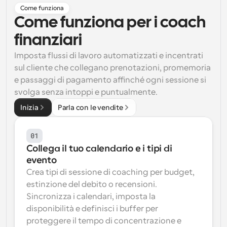
Come funziona
Flussi di lavoro
Come funziona per i coach 
Automatizzare la pianificazione e i promemoria
finanziari
Blog
Imposta flussi di lavoro automatizzati e incentrati 
Programmazione potenziata con chiamate 
Rimani aggiornato con le ultime notizie e aggiornamenti
sul cliente che collegano prenotazioni, promemoria 
supportate dall'IA
e passaggi di pagamento affinché ogni sessione si 
Riunioni Instantanee
svolga senza intoppi e puntualmente.
Incontrare i clienti in pochi minuti
Inizia
Parla con le vendite
Link di Gruppo Dinamico
01
Prenota senza sforzo riunioni con più persone
Collega il tuo calendario e i tipi di 
evento
Webhook
Crea tipi di sessione di coaching per budget, 
Ricevi una notifica quando succede qualcosa
estinzione del debito o recensioni. 
Sincronizza i calendari, imposta la 
disponibilità e definisci i buffer per 
proteggere il tempo di concentrazione e 