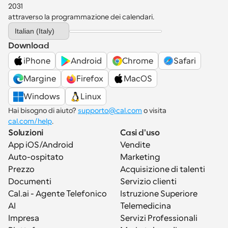
2031 
attraverso la programmazione dei calendari.
Select Language
Italian (Italy)
Download
iPhone
Android
Chrome
Safari
Margine
Firefox
MacOS
Windows
Linux
Hai bisogno di aiuto? 
supporto@cal.com
 o visita 
cal.com/help
.
Soluzioni
Casi d'uso
App iOS/Android
Vendite
Auto-ospitato
Marketing
Prezzo
Acquisizione di talenti
Documenti
Servizio clienti
Cal.ai - Agente Telefonico 
Istruzione Superiore
AI
Telemedicina
Impresa
Servizi Professionali