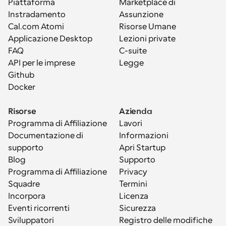
Piattaforma
Marketplace di 
Instradamento
Assunzione
Cal.com Atomi
Risorse Umane
Applicazione Desktop
Lezioni private
FAQ
C-suite
API per le imprese
Legge
Github
Docker
Risorse
Azienda
Programma di Affiliazione
Lavori
Documentazione di 
Informazioni
supporto
Apri Startup
Blog
Supporto
Programma di Affiliazione
Privacy
Squadre
Termini
Incorpora
Licenza
Eventi ricorrenti
Sicurezza
Sviluppatori
Registro delle modifiche