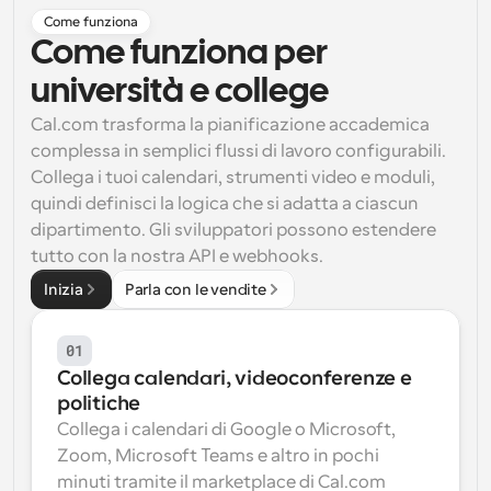
Come funziona
Flussi di lavoro
Come funziona per 
Automatizzare la pianificazione e i promemoria
università e college
Blog
Cal.com trasforma la pianificazione accademica 
Programmazione potenziata con chiamate 
Rimani aggiornato con le ultime notizie e aggiornamenti
complessa in semplici flussi di lavoro configurabili. 
supportate dall'IA
Collega i tuoi calendari, strumenti video e moduli, 
Riunioni Instantanee
quindi definisci la logica che si adatta a ciascun 
Incontrare i clienti in pochi minuti
dipartimento. Gli sviluppatori possono estendere 
tutto con la nostra API e webhooks.
Link di Gruppo Dinamico
Inizia
Parla con le vendite
Prenota senza sforzo riunioni con più persone
01
Webhook
Ricevi una notifica quando succede qualcosa
Collega calendari, videoconferenze e 
politiche
Collega i calendari di Google o Microsoft, 
Zoom, Microsoft Teams e altro in pochi 
minuti tramite il marketplace di Cal.com 