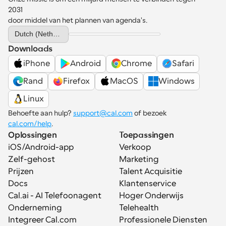
2031 
door middel van het plannen van agenda's.
Select Language
Dutch (Netherlands)
Downloads
iPhone
Android
Chrome
Safari
Rand
Firefox
MacOS
Windows
Linux
Behoefte aan hulp? 
support@cal.com
 of bezoek 
cal.com/help
.
Oplossingen
Toepassingen
iOS/Android-app
Verkoop
Zelf-gehost
Marketing
Prijzen
Talent Acquisitie
Docs
Klantenservice
Cal.ai - AI Telefoonagent
Hoger Onderwijs
Onderneming
Telehealth
Integreer Cal.com
Professionele Diensten