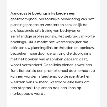
Workflow
Automatiseer planning en herinneringen
Aangepaste boekingslinks bieden een 
gestroomlijnde, persoonlijke benadering van het 
planningsproces en versterken aanzienlijk de 
Blog
Blijf op de hoogte van het laatste nieuws en updates
professionele uitstraling van bedrijven en 
Supercharged planning met AI-gestuurde 
zelfstandige professionals. Het gebruik van korte 
oproepen
boekings-URL's maakt het waarschijnlijker dat 
Instant Vergaderingen
Ontmoet cliënten binnen enkele minuten
cliënten uw planningslink onthouden en opnieuw 
bezoeken, waardoor de wrijving die doorgaans 
met het boeken van afspraken gepaard gaat, 
Dynamische Groep Links
Boek naadloos vergaderingen met meerdere mensen
wordt verminderd. Deze links dienen zowel een 
functioneel als een promotioneel doel, omdat ze 
kunnen worden afgestemd op de identiteit en 
Webhooks
Ontvang een melding wanneer er iets gebeurt
waarden van uw merk, waardoor elke kans om 
een afspraak te plannen ook een kans op 
merkopbouw wordt.