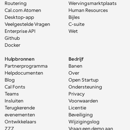
Routering
Wervingsmarktplaats
Cal.com Atomen
Human Resources
Desktop-app
Bijles
Veelgestelde Vragen
C-suite
Enterprise API
Wet
Github
Docker
Hulpbronnen
Bedrijf
Partnerprogramma
Banen
Helpdocumenten
Over
Blog
Open Startup
Cal Fonts
Ondersteuning
Teams
Privacy
Insluiten
Voorwaarden
Terugkerende 
Licentie
evenementen
Beveiliging
Ontwikkelaars
Wijzigingslog
ZZZ
Vraag een demo aan