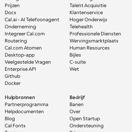
Prijzen
Talent Acquisitie
Docs
Klantenservice
Cal.ai - AI Telefoonagent
Hoger Onderwijs
Onderneming
Telehealth
Integreer Cal.com
Professionele Diensten
Routering
Wervingsmarktplaats
Cal.com Atomen
Human Resources
Desktop-app
Bijles
Veelgestelde Vragen
C-suite
Enterprise API
Wet
Github
Docker
Hulpbronnen
Bedrijf
Partnerprogramma
Banen
Helpdocumenten
Over
Blog
Open Startup
Cal Fonts
Ondersteuning