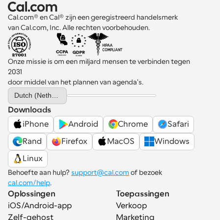
Cal.com® en Cal® zijn een geregistreerd handelsmerk 
van Cal.com, Inc. Alle rechten voorbehouden.
Onze missie is om een miljard mensen te verbinden tegen 
2031 
door middel van het plannen van agenda's.
Select Language
Dutch (Netherlands)
Downloads
iPhone
Android
Chrome
Safari
Rand
Firefox
MacOS
Windows
Linux
Behoefte aan hulp? 
support@cal.com
 of bezoek 
cal.com/help
.
Oplossingen
Toepassingen
iOS/Android-app
Verkoop
Zelf-gehost
Marketing