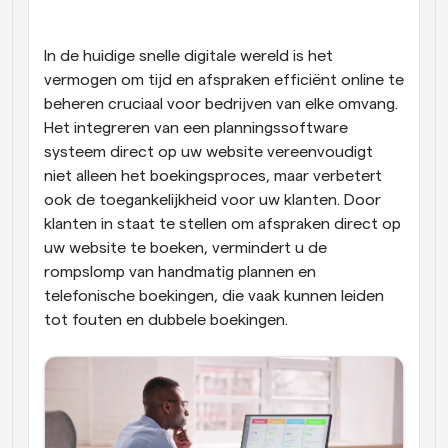
Workflow
Automatiseer planning en herinneringen
In de huidige snelle digitale wereld is het 
vermogen om tijd en afspraken efficiënt online te 
beheren cruciaal voor bedrijven van elke omvang. 
Blog
Blijf op de hoogte van het laatste nieuws en updates
Het integreren van een planningssoftware 
Supercharged planning met AI-gestuurde 
systeem direct op uw website vereenvoudigt 
oproepen
niet alleen het boekingsproces, maar verbetert 
Instant Vergaderingen
Ontmoet cliënten binnen enkele minuten
ook de toegankelijkheid voor uw klanten. Door 
klanten in staat te stellen om afspraken direct op 
uw website te boeken, vermindert u de 
Dynamische Groep Links
Boek naadloos vergaderingen met meerdere mensen
rompslomp van handmatig plannen en 
telefonische boekingen, die vaak kunnen leiden 
tot fouten en dubbele boekingen.
Webhooks
Ontvang een melding wanneer er iets gebeurt