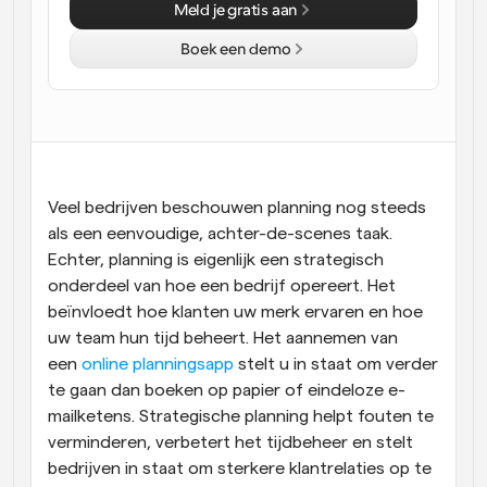
Meld je gratis aan
Workflow
Boek een demo
Automatiseer planning en herinneringen
Blog
Blijf op de hoogte van het laatste nieuws en updates
Supercharged planning met AI-gestuurde 
oproepen
Instant Vergaderingen
Veel bedrijven beschouwen planning nog steeds 
Ontmoet cliënten binnen enkele minuten
als een eenvoudige, achter-de-scenes taak. 
Echter, planning is eigenlijk een strategisch 
Dynamische Groep Links
onderdeel van hoe een bedrijf opereert. Het 
Boek naadloos vergaderingen met meerdere mensen
beïnvloedt hoe klanten uw merk ervaren en hoe 
uw team hun tijd beheert. Het aannemen van 
Webhooks
een 
online planningsapp
 stelt u in staat om verder 
Ontvang een melding wanneer er iets gebeurt
te gaan dan boeken op papier of eindeloze e-
mailketens. Strategische planning helpt fouten te 
verminderen, verbetert het tijdbeheer en stelt 
bedrijven in staat om sterkere klantrelaties op te 