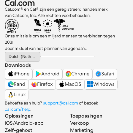
Cal.com® en Cal® zijn een geregistreerd handelsmerk 
van Cal.com, Inc. Alle rechten voorbehouden.
Onze missie is om een miljard mensen te verbinden tegen 
2031 
door middel van het plannen van agenda's.
Select Language
Dutch (Netherlands)
Downloads
iPhone
Android
Chrome
Safari
Rand
Firefox
MacOS
Windows
Linux
Behoefte aan hulp? 
support@cal.com
 of bezoek 
cal.com/help
.
Oplossingen
Toepassingen
iOS/Android-app
Verkoop
Zelf-gehost
Marketing