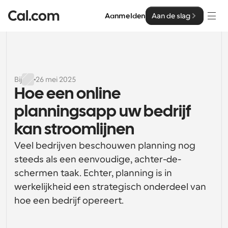
Aanmelden
Aan de slag
Oplossingen
Oplossingen
Bij
26 mei 2025
Hoe een online 
Op teamgrootte
Enterprise
planningsapp uw bedrijf 
Voor individuen
Persoonlijke planning eenvoudig gemaakt
kan stroomlijnen
Cal.ai
Veel bedrijven beschouwen planning nog 
Voor Teams
Samenwerkingsplanning voor groepen
steeds als een eenvoudige, achter-de-
Ontwikkelaar
schermen taak. Echter, planning is in 
Voor organisaties
werkelijkheid een strategisch onderdeel van 
Ontwikkelaarsdocumentatie
Hulpbronnen
Grotere teamsplanning voor meer controle en 
Documentatie voor het Cal.com-platform
beveiliging
hoe een bedrijf opereert.
Lettertype: Cal Sans UI & tekst
Prijzen
Voor ondernemingen
Ons eigen variabele lettertype voor 
API