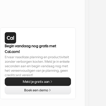
Begin vandaag nog gratis met 
Cal.com!
Ervaar naadloze planning en productiviteit 
zonder verborgen kosten. Meld je in enkele 
seconden aan en begin vandaag nog met 
het vereenvoudigen van je planning, geen 
creditcard vereist!
Meld je gratis aan
Boek een demo