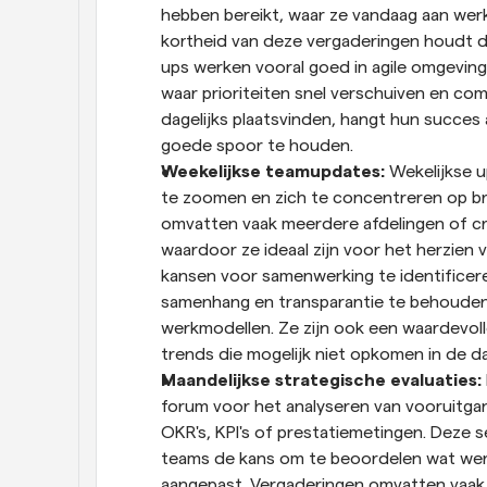
hebben bereikt, waar ze vandaag aan wer
kortheid van deze vergaderingen houdt de
ups werken vooral goed in agile omgevinge
waar prioriteiten snel verschuiven en com
dagelijks plaatsvinden, hangt hun succes a
goede spoor te houden.
Weekelijkse teamupdates: 
Wekelijkse u
te zoomen en zich te concentreren op br
omvatten vaak meerdere afdelingen of cr
waardoor ze ideaal zijn voor het herzien v
kansen voor samenwerking te identificer
samenhang en transparantie te behouden, 
werkmodellen. Ze zijn ook een waardevolle
trends die mogelijk niet opkomen in de da
Maandelijkse strategische evaluaties: 
forum voor het analyseren van vooruitgan
OKR's, KPI's of prestatiemetingen. Deze ses
teams de kans om te beoordelen wat werk
aangepast. Vergaderingen omvatten vaak b