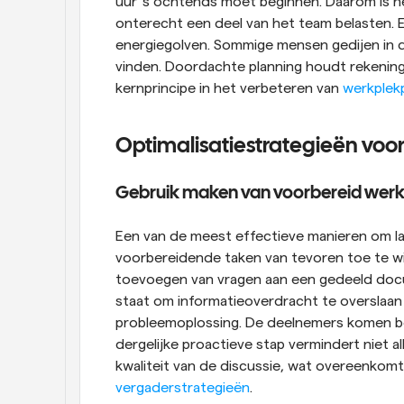
uur 's ochtends moet beginnen. Daarom is het
onterecht een deel van het team belasten. Eve
energiegolven. Sommige mensen gedijen in de
vinden. Doordachte planning houdt rekening 
kernprincipe in het verbeteren van 
werkplek
Optimalisatiestrategieën voor
Gebruik maken van voorbereid wer
Een van de meest effectieve manieren om lan
voorbereidende taken van tevoren toe te wi
toevoegen van vragen aan een gedeeld docu
staat om informatieoverdracht te overslaan 
probleemoplossing. De deelnemers komen bet
dergelijke proactieve stap vermindert niet a
kwaliteit van de discussie, wat overeenko
vergaderstrategieën
.