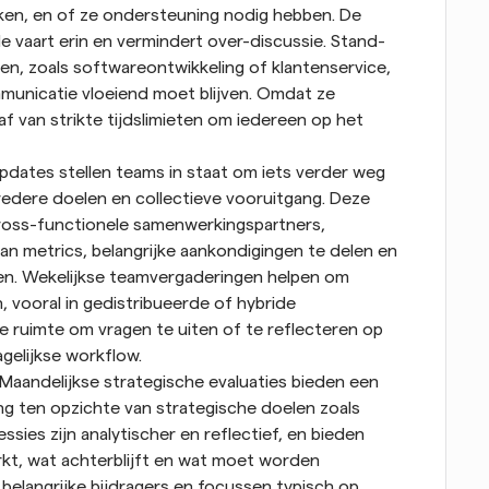
ken, en of ze ondersteuning nodig hebben. De 
 vaart erin en vermindert over-discussie. Stand-
n, zoals softwareontwikkeling of klantenservice, 
municatie vloeiend moet blijven. Omdat ze 
f van strikte tijdslimieten om iedereen op het 
pdates stellen teams in staat om iets verder weg 
edere doelen en collectieve vooruitgang. Deze 
oss-functionele samenwerkingspartners, 
an metrics, belangrijke aankondigingen te delen en 
en. Wekelijkse teamvergaderingen helpen om 
vooral in gedistribueerde of hybride 
 ruimte om vragen te uiten of te reflecteren op 
gelijkse workflow.
Maandelijkse strategische evaluaties bieden een 
g ten opzichte van strategische doelen zoals 
sies zijn analytischer en reflectief, en bieden 
t, wat achterblijft en wat moet worden 
elangrijke bijdragers en focussen typisch op 