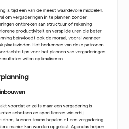
g is tijd een van de meest waardevolle middelen. 
val om vergaderingen in te plannen zonder 
ingen ontbreken aan structuur of rekening 
lorene productiviteit en verspilde uren die beter 
nning beïnvloedt ook de moraal, vooral wanneer 
ak plaatsvinden. Het herkennen van deze patronen 
oordachte tips voor het plannen van vergaderingen 
 resultaten willen optimaliseren.
erplanning
d inbouwen
t voordat er zelfs maar een vergadering is 
ten schetsen en specificeren wie erbij 
te doen, kunnen teams bepalen of een vergadering 
ndere manier kan worden opgelost. Agendas helpen 