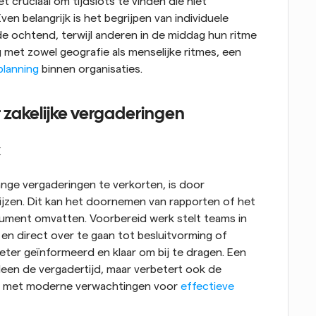
 cruciaal om tijdslots te vinden die niet 
n belangrijk is het begrijpen van individuele 
 ochtend, terwijl anderen in de middag hun ritme 
met zowel geografie als menselijke ritmes, een 
planning
 binnen organisaties.
 zakelijke vergaderingen
k
ge vergaderingen te verkorten, is door 
jzen. Dit kan het doornemen van rapporten of het 
ment omvatten. Voorbereid werk stelt teams in 
en direct over te gaan tot besluitvorming of 
er geïnformeerd en klaar om bij te dragen. Een 
lleen de vergadertijd, maar verbetert ook de 
mt met moderne verwachtingen voor 
effectieve 